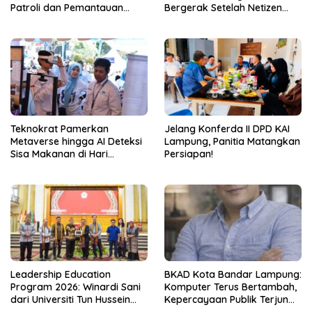
Patroli dan Pemantauan
Bergerak Setelah Netizen
CCTV 24 Jam
Teriak
Teknokrat Pamerkan
Jelang Konferda II DPD KAI
Metaverse hingga AI Deteksi
Lampung, Panitia Matangkan
Sisa Makanan di Hari
Persiapan!
Pengayoman ke-81
Leadership Education
BKAD Kota Bandar Lampung:
Program 2026: Winardi Sani
Komputer Terus Bertambah,
dari Universiti Tun Hussein
Kepercayaan Publik Terjun
Onn Malaysia Bekali
Bebas