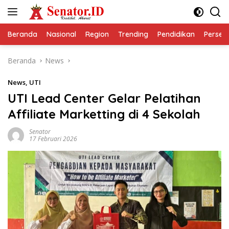
Langsung
ke
konten
Beranda
Nasional
Region
Trending
Pendidikan
Perseps
Beranda
News
News
,
UTI
UTI Lead Center Gelar Pelatihan
Affiliate Marketting di 4 Sekolah
Senator
17 Februari 2026