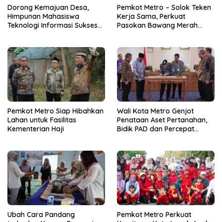
Dorong Kemajuan Desa,
Pemkot Metro – Solok Teken
Himpunan Mahasiswa
Kerja Sama, Perkuat
Teknologi Informasi Sukses
Pasokan Bawang Merah
Gelar PkM di Desa Tanah
untuk Kendalikan Inflasi
Abang
Pemkot Metro Siap Hibahkan
Wali Kota Metro Genjot
Lahan untuk Fasilitas
Penataan Aset Pertanahan,
Kementerian Haji
Bidik PAD dan Percepat
Layanan Publik
Ubah Cara Pandang
Pemkot Metro Perkuat