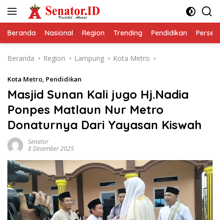
Langsung
ke
konten
Beranda
Nasional
Region
Trending
Pendidikan
Perseps
Beranda
Region
Lampung
Kota Metro
Kota Metro
,
Pendidikan
Masjid Sunan Kali jugo Hj.Nadia
Ponpes Matlaun Nur Metro
Donaturnya Dari Yayasan Kiswah
Senator
8 Desember 2025