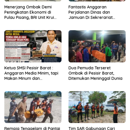
Menerjang Ombak Demi
Fantastis Anggaran
Peningkatan Ekonomi di
Perjalanan Dinas dan
Pulau Pisang, BRI Unit Krui
Jamuan Di Sekrerariat
Kanca Liwa Hadir Layani
Daerah Pesisir Barat Capai
Masyaraka
Rp2 Miliar
Ketua SMSI Pesisir Barat :
Dua Pemuda Terseret
Anggaran Media Minim, tapi
Ombak di Pesisir Barat,
Makan Minum dan
Ditemukan Meninggal Dunia
Perjalanan Dinas Bengkak!
Remaja Tenggelam di Pantai
Tim SAR Gabungan Cari