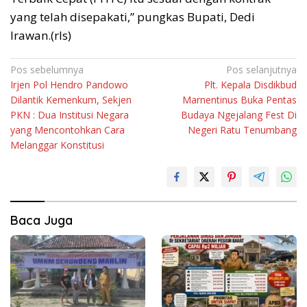
yang telah disepakati,” pungkas Bupati, Dedi
Irawan.(rls)
Navigasi
Pos sebelumnya
Pos selanjutnya
Irjen Pol Hendro Pandowo
Plt. Kepala Disdikbud
pos
Dilantik Kemenkum, Sekjen
Marnentinus Buka Pentas
PKN : Dua Institusi Negara
Budaya Ngejalang Fest Di
yang Mencontohkan Cara
Negeri Ratu Tenumbang
Melanggar Konstitusi
Baca Juga