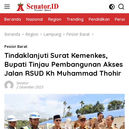
Langsung
ke
konten
Beranda
Nasional
Region
Trending
Pendidikan
Perseps
Beranda
Region
Lampung
Pesisir Barat
Pesisir Barat
Tindaklanjuti Surat Kemenkes,
Bupati Tinjau Pembangunan Akses
Jalan RSUD Kh Muhammad Thohir
Senator
2 Desember 2025