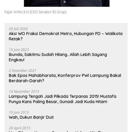
Fajar Arifin,S.H (CEO Senator.ID Grup)
29 Juli 2026
Aksi WO Fraksi Demokrat Metro, Hubungan PD – Walikota
Retak?
19 Juni 2023
Ibunda, Sakitmu Sudah Hilang…Allah Lebih Sayang
Engkau!
2 Desember 2021
Bak Epos Mahabharata, Konferprov PWI Lampung Bakal
Berdarah-Darah?
14 November 2015
Lampung Tengah Jadi Pilkada Terpanas 2015! Mustafa
Punya Kans Paling Besar, Gunadi Jadi Kuda Hitam
10 Juni 2015
Wah, Dukun Banjir Duit
28 April 2015