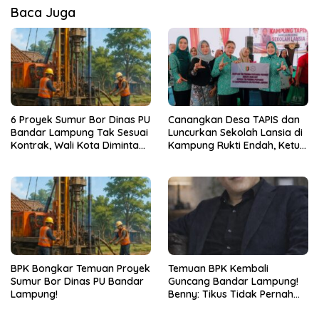
Baca Juga
6 Proyek Sumur Bor Dinas PU
Canangkan Desa TAPIS dan
Bandar Lampung Tak Sesuai
Luncurkan Sekolah Lansia di
Kontrak, Wali Kota Diminta
Kampung Rukti Endah, Ketua
Bertindak!
TP PKK Lampung Dorong
Pembangunan SDM Dimulai
dari Desa
BPK Bongkar Temuan Proyek
Temuan BPK Kembali
Sumur Bor Dinas PU Bandar
Guncang Bandar Lampung!
Lampung!
Benny: Tikus Tidak Pernah
Mengaku Gudang Bocor