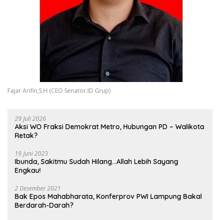
Fajar Arifin,S.H (CEO Senator.ID Grup)
29 Juli 2026
Aksi WO Fraksi Demokrat Metro, Hubungan PD – Walikota
Retak?
19 Juni 2023
Ibunda, Sakitmu Sudah Hilang…Allah Lebih Sayang
Engkau!
2 Desember 2021
Bak Epos Mahabharata, Konferprov PWI Lampung Bakal
Berdarah-Darah?