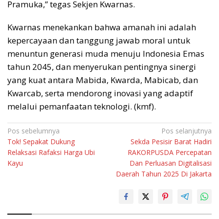
Pramuka,” tegas Sekjen Kwarnas.
​Kwarnas menekankan bahwa amanah ini adalah
kepercayaan dan tanggung jawab moral untuk
menuntun generasi muda menuju Indonesia Emas
tahun 2045, dan menyerukan pentingnya sinergi
yang kuat antara Mabida, Kwarda, Mabicab, dan
Kwarcab, serta mendorong inovasi yang adaptif
melalui pemanfaatan teknologi. (kmf).
Navigasi
Pos sebelumnya
Pos selanjutnya
Tok! Sepakat Dukung
Sekda Pesisir Barat Hadiri
pos
Relaksasi Rafaksi Harga Ubi
RAKORPUSDA Percepatan
Kayu
Dan Perluasan Digitalisasi
Daerah Tahun 2025 Di Jakarta