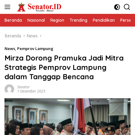
Langsung
ke
konten
Beranda
Nasional
Region
Trending
Pendidikan
Perseps
Beranda
News
News
,
Pemprov Lampung
Mirza Dorong Pramuka Jadi Mitra
Strategis Pemprov Lampung
dalam Tanggap Bencana
Senator
1 Desember 2025