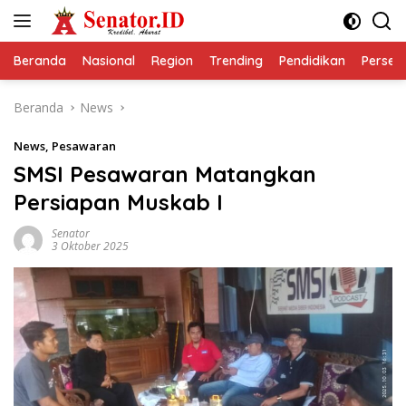
Langsung
ke
konten
Beranda
Nasional
Region
Trending
Pendidikan
Perseps
Beranda
News
News
,
Pesawaran
SMSI Pesawaran Matangkan
Persiapan Muskab I
Senator
3 Oktober 2025