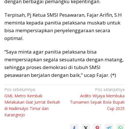
dengan berbagai pemangku kepentingan.
Terpisah, Pj Ketua SMSI Pesawaran, Fajar Arifin, S.H
meminta kepada panitia pelaksana muskab untuk
bisa mempersiapkan penyelenggaraan secara
optimal.
“Saya minta agar panitia pelaksana bisa
mempersiapkan segala sesuatunta dengan matang,
sehingga proses demokrasi di tubuh SMSI
pesawaran berjalan dengan baik,” ucap Fajar. (*)
Navigasi
Pos sebelumnya
Pos selanjutnya
GML Metro Kembali
Ardito Wijaya Membuka
pos
Melakukan Giat Jum’at Berkah
Turnamen Sepak Bola Bupati
di Hadimulyo Timur dan
Cup 2025
Karangrejo