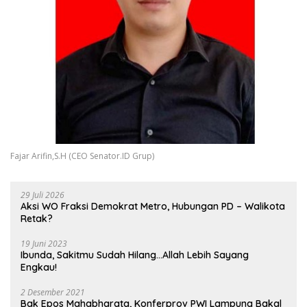
Fajar Arifin,S.H (CEO Senator.ID Grup)
29 Juli 2026
Aksi WO Fraksi Demokrat Metro, Hubungan PD – Walikota
Retak?
19 Juni 2023
Ibunda, Sakitmu Sudah Hilang…Allah Lebih Sayang
Engkau!
2 Desember 2021
Bak Epos Mahabharata, Konferprov PWI Lampung Bakal