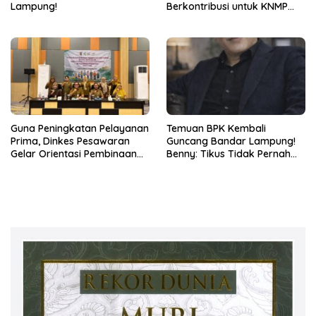
Lampung!
Berkontribusi untuk KNMP
Pesawaran
Guna Peningkatan Pelayanan
Temuan BPK Kembali
Prima, Dinkes Pesawaran
Guncang Bandar Lampung!
Gelar Orientasi Pembinaan
Benny: Tikus Tidak Pernah
Terhadap Kader Posyandu
Mengaku Gudang Bocor
Karena Dirinya