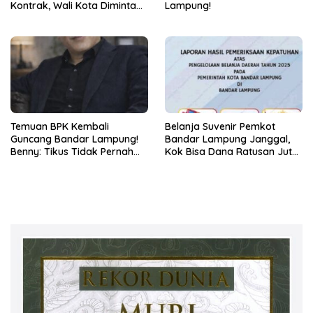
Kontrak, Wali Kota Diminta
Lampung!
Bertindak!
Temuan BPK Kembali
Belanja Suvenir Pemkot
Guncang Bandar Lampung!
Bandar Lampung Janggal,
Benny: Tikus Tidak Pernah
Kok Bisa Dana Ratusan Juta
Mengaku Gudang Bocor
Dikembalikan ke PPTK!
Karena Dirinya