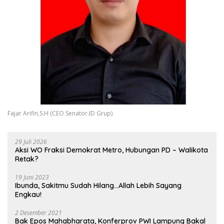
Fajar Arifin,S.H (CEO Senator.ID Grup)
29 Juli 2026
Aksi WO Fraksi Demokrat Metro, Hubungan PD – Walikota
Retak?
19 Juni 2023
Ibunda, Sakitmu Sudah Hilang…Allah Lebih Sayang
Engkau!
2 Desember 2021
Bak Epos Mahabharata, Konferprov PWI Lampung Bakal