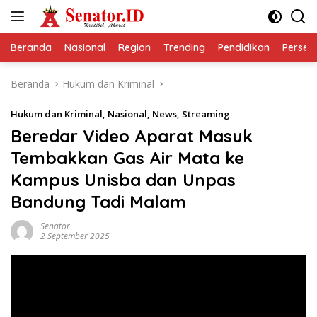
Langsung
ke
konten
Beranda
Nasional
Region
Trending
Pendidikan
Perseps
Beranda
Hukum dan Kriminal
Hukum dan Kriminal
,
Nasional
,
News
,
Streaming
Beredar Video Aparat Masuk
Tembakkan Gas Air Mata ke
Kampus Unisba dan Unpas
Bandung Tadi Malam
Senator
2 September 2025