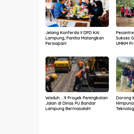
Jelang Konferda II DPD KAI
Pesantr
Lampung, Panitia Matangkan
Sukses G
Persiapan!
UMKM Pr
Waduh…..9 Proyek Peningkatan
Dorong 
Jalan di Dinas PU Bandar
Himpuna
Lampung Bermasalah!
Teknolog
Gelar Pk
Abang