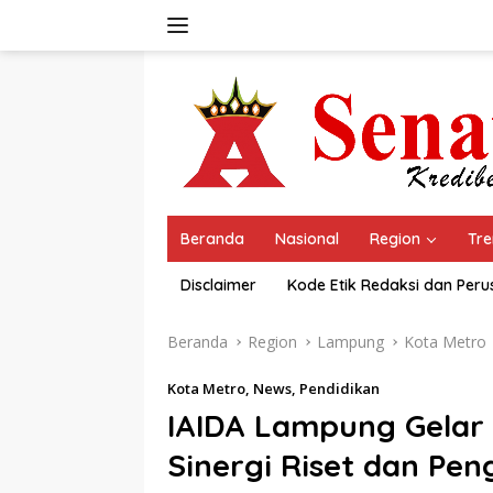
Langsung
ke
konten
Beranda
Nasional
Region
Tre
Disclaimer
Kode Etik Redaksi dan Per
Beranda
Region
Lampung
Kota Metro
Kota Metro
,
News
,
Pendidikan
IAIDA Lampung Gelar
Sinergi Riset dan Pe