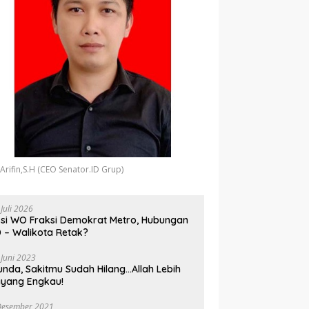
 Arifin,S.H (CEO Senator.ID Grup)
 Juli 2026
si WO Fraksi Demokrat Metro, Hubungan
 – Walikota Retak?
 Juni 2023
unda, Sakitmu Sudah Hilang…Allah Lebih
yang Engkau!
Desember 2021