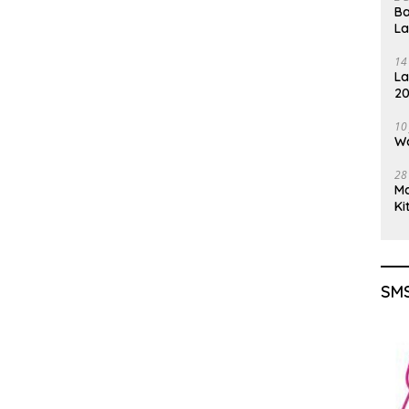
Ba
L
14
La
20
Gu
10
Wa
28
M
Ki
SMS