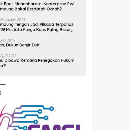
k Epos Mahabharata, Konferprov PWI
ampung Bakal Berdarah-Darah?
 November 2015
mpung Tengah Jadi Pilkada Terpanas
15! Mustafa Punya Kans Paling Besar,
nadi Jadi Kuda Hitam
 Juni 2015
h, Dukun Banjir Duit
 April 2015
au Dibawa Kemana Penegakan Hukum
ta?!
I