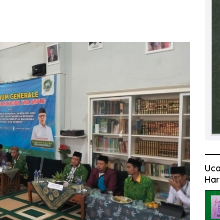
Uca
Har