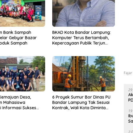
en Bank Sampah
BKAD Kota Bandar Lampung:
elar Gebyar Bazar
Komputer Terus Bertambah,
oduk Sampah
Kepercayaan Publik Terjun
Bebas
Fajar
29
Ak
Kemajuan Desa,
6 Proyek Sumur Bor Dinas PU
PD
n Mahasiswa
Bandar Lampung Tak Sesuai
i Informasi Sukses
Kontrak, Wali Kota Diminta
19
M di Desa Tanah
Bertindak!
Ib
Sa
2 