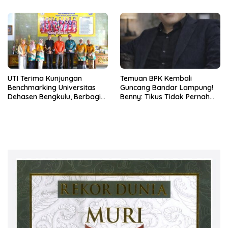
UTI Terima Kunjungan
Temuan BPK Kembali
Benchmarking Universitas
Guncang Bandar Lampung!
Dehasen Bengkulu, Berbagi
Benny: Tikus Tidak Pernah
Praktik Baik Digitalisasi Audit
Mengaku Gudang Bocor
Mutu Internal
Karena Dirinya