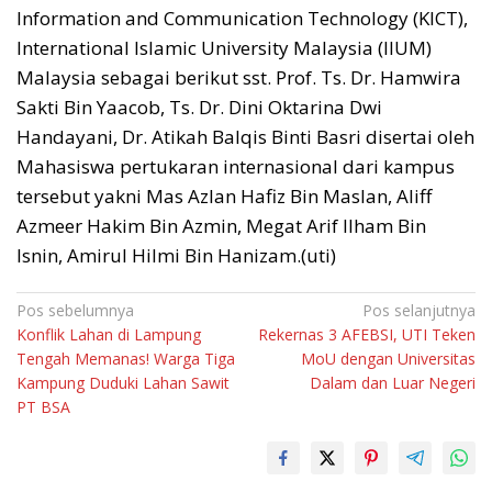
Information and Communication Technology (KICT),
International Islamic University Malaysia (IIUM)
Malaysia sebagai berikut sst. Prof. Ts. Dr. Hamwira
Sakti Bin Yaacob, Ts. Dr. Dini Oktarina Dwi
Handayani, Dr. Atikah Balqis Binti Basri disertai oleh
Mahasiswa pertukaran internasional dari kampus
tersebut yakni Mas Azlan Hafiz Bin Maslan, Aliff
Azmeer Hakim Bin Azmin, Megat Arif Ilham Bin
Isnin, Amirul Hilmi Bin Hanizam.(uti)
Navigasi
Pos sebelumnya
Pos selanjutnya
Konflik Lahan di Lampung
Rekernas 3 AFEBSI, UTI Teken
pos
Tengah Memanas! Warga Tiga
MoU dengan Universitas
Kampung Duduki Lahan Sawit
Dalam dan Luar Negeri
PT BSA