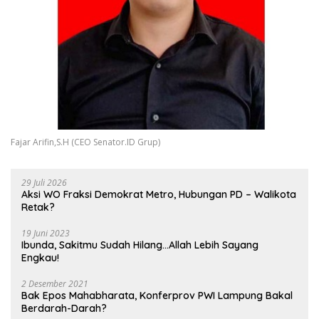
Fajar Arifin,S.H (CEO Senator.ID Grup)
29 Juli 2026
Aksi WO Fraksi Demokrat Metro, Hubungan PD – Walikota
Retak?
19 Juni 2023
Ibunda, Sakitmu Sudah Hilang…Allah Lebih Sayang
Engkau!
2 Desember 2021
Bak Epos Mahabharata, Konferprov PWI Lampung Bakal
Berdarah-Darah?