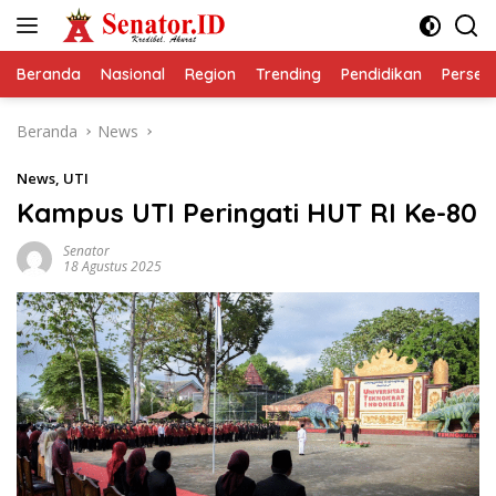
Langsung
ke
konten
Beranda
Nasional
Region
Trending
Pendidikan
Perseps
Beranda
News
News
,
UTI
Kampus UTI Peringati HUT RI Ke-80
Senator
18 Agustus 2025