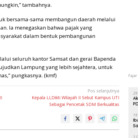
mungkin,” tambahnya.
ntuk bersama-sama membangun daerah melalui
an. Ia menegaskan bahwa pajak yang
asyarakat dalam bentuk pembangunan
alui seluruh kantor Samsat dan gerai Bapenda
ujudkan Lampung yang lebih sejahtera, untuk
s,” pungkasnya. (kmf)
Fajar
Pos selanjutnya
29
I
Kepala LLDikti Wilayah II Sebut Kampus UTI
Ak
PD
Sebagai Pencetak SDM Berkualitas
19
Ib
Sa
2 