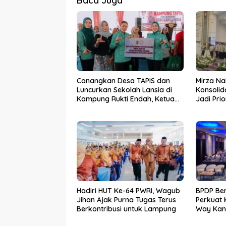
Baca Juga
Canangkan Desa TAPIS dan
Mirza Na
Luncurkan Sekolah Lansia di
Konsolid
Kampung Rukti Endah, Ketua
Jadi Pri
TP PKK Lampung Dorong
Kemara
Pembangunan SDM Dimulai
dari Desa
Hadiri HUT Ke-64 PWRI, Wagub
BPDP Be
Jihan Ajak Purna Tugas Terus
Perkuat
Berkontribusi untuk Lampung
Way Kan
SDM Per