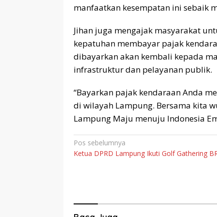
manfaatkan kesempatan ini sebaik 
Jihan juga mengajak masyarakat u
kepatuhan membayar pajak kendara
dibayarkan akan kembali kepada m
infrastruktur dan pelayanan publik.
“Bayarkan pajak kendaraan Anda mel
di wilayah Lampung. Bersama kita w
Lampung Maju menuju Indonesia Ema
Navigasi
Pos sebelumnya
Ketua DPRD Lampung Ikuti Golf Gathering BR
pos