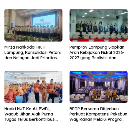
untuk Kebijakan Tepat
TP PKK Lampung Dorong
Sasaran
Pembangunan SDM Dimulai
dari Desa
Mirza Nahkodai HKTI
Pemprov Lampung Siapkan
Lampung, Konsolidasi Petani
Arah Kebijakan Fiskal 2026-
dan Nelayan Jadi Prioritas
2027 yang Realistis dan
Hadapi Musim Kemarau
Berkelanjutan
Hadiri HUT Ke-64 PWRI,
BPDP Bersama Ditjenbun
Wagub Jihan Ajak Purna
Perkuat Kompetensi Pekebun
Tugas Terus Berkontribusi
Way Kanan Melalui Program
untuk Lampung
SDM Perkebunan 2026
Bersama PT Titian Karsa