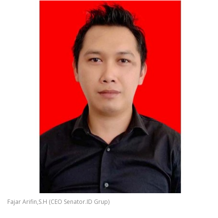
Fajar Arifin,S.H (CEO Senator.ID Grup)