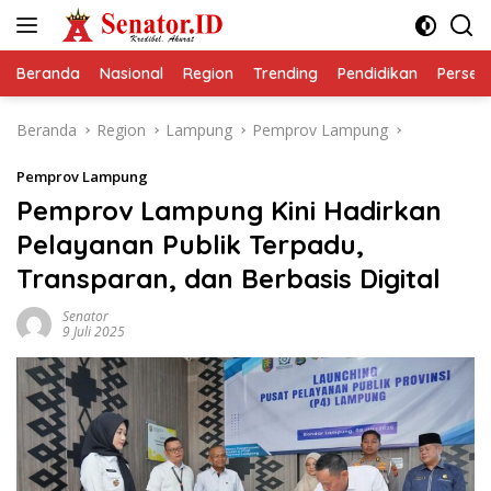
Langsung
ke
konten
Beranda
Nasional
Region
Trending
Pendidikan
Perseps
Beranda
Region
Lampung
Pemprov Lampung
Pemprov Lampung
Pemprov Lampung Kini Hadirkan
Pelayanan Publik Terpadu,
Transparan, dan Berbasis Digital
Senator
9 Juli 2025