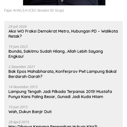
Fajar Arifin,S.H (CEO Senator.ID Grup)
29 Juli 2026
Aksi WO Fraksi Demokrat Metro, Hubungan PD – Walikota
Retak?
19 Juni 2023
Ibunda, Sakitmu Sudah Hilang…Allah Lebih Sayang
Engkau!
2 Desember 2021
Bak Epos Mahabharata, Konferprov PWI Lampung Bakal
Berdarah-Darah?
14 November 2015
Lampung Tengah Jadi Pilkada Terpanas 2015! Mustafa
Punya Kans Paling Besar, Gunadi Jadi Kuda Hitam
10 Juni 2015
Wah, Dukun Banjir Duit
28 April 2015
Mau Dibawa Kemana Penegakan Hukum Kita?!