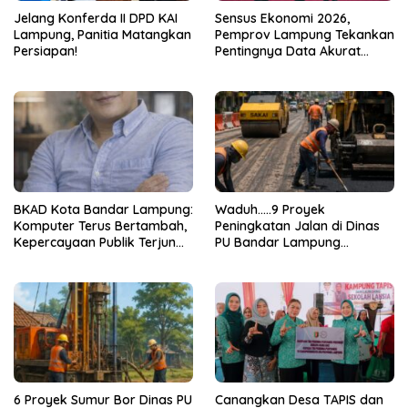
Jelang Konferda II DPD KAI
Sensus Ekonomi 2026,
Lampung, Panitia Matangkan
Pemprov Lampung Tekankan
Persiapan!
Pentingnya Data Akurat
untuk Kebijakan Tepat
Sasaran
BKAD Kota Bandar Lampung:
Waduh…..9 Proyek
Komputer Terus Bertambah,
Peningkatan Jalan di Dinas
Kepercayaan Publik Terjun
PU Bandar Lampung
Bebas
Bermasalah!
6 Proyek Sumur Bor Dinas PU
Canangkan Desa TAPIS dan