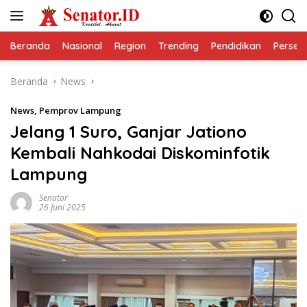
Langsung
ke
konten
Beranda
Nasional
Region
Trending
Pendidikan
Perseps
Beranda
News
News
,
Pemprov Lampung
Jelang 1 Suro, Ganjar Jationo
Kembali Nahkodai Diskominfotik
Lampung
Senator
26 Juni 2025