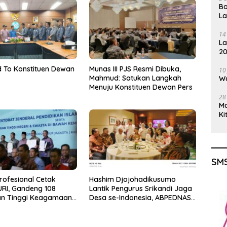
Ba
L
14
La
20
Gu
 To Konstituen Dewan
Munas III PJS Resmi Dibuka,
10
Mahmud: Satukan Langkah
Wa
Menuju Konstituen Dewan Pers
28
M
Ki
SMS
rofesional Cetak
Hashim Djojohadikusumo
RI, Gandeng 108
Lantik Pengurus Srikandi Jaga
an Tinggi Keagamaan
Desa se-Indonesia, ABPEDNAS
kosistem Pendidikan
dan SMSI Kerja Sama Dukung
rintegritas
Program Jaga Desa