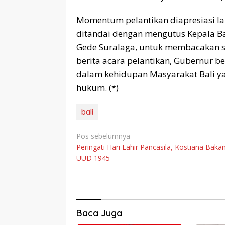
Momentum pelantikan diapresiasi lan
ditandai dengan mengutus Kepala Bad
Gede Suralaga, untuk membacakan 
berita acara pelantikan, Gubernur b
dalam kehidupan Masyarakat Bali 
hukum. (*)
bali
Navigasi
Pos sebelumnya
Peringati Hari Lahir Pancasila, Kostiana Baka
pos
UUD 1945
Baca Juga