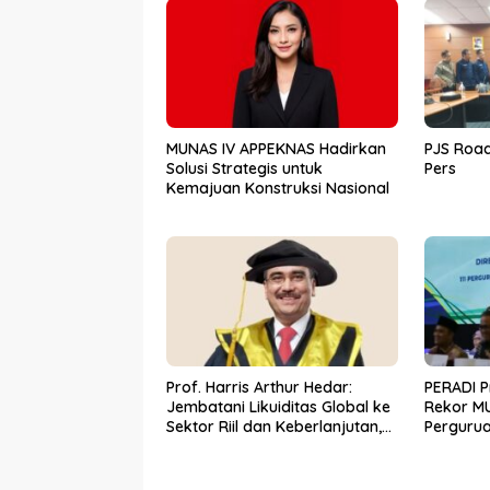
MUNAS IV APPEKNAS Hadirkan
PJS Road
Solusi Strategis untuk
Pers
Kemajuan Konstruksi Nasional
Prof. Harris Arthur Hedar:
PERADI P
Jembatani Likuiditas Global ke
Rekor MU
Sektor Riil dan Keberlanjutan,
Perguru
SMSI Komitmen Kawal
Bangun E
Ekosistem PFII
Hukum Be