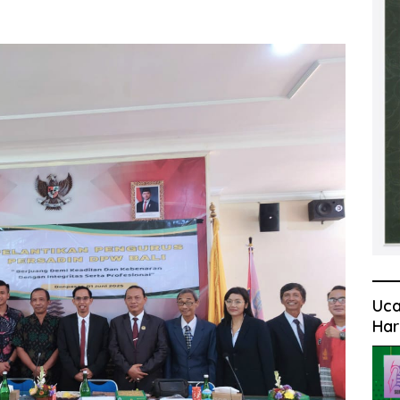
Uca
Har