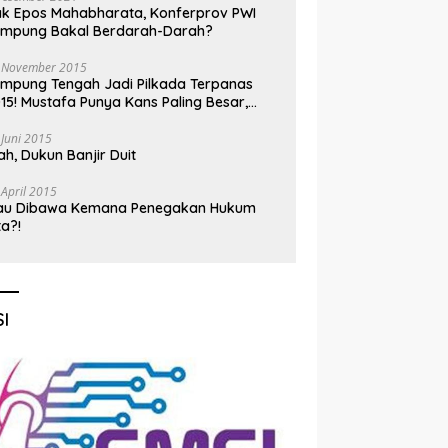
k Epos Mahabharata, Konferprov PWI
ampung Bakal Berdarah-Darah?
 November 2015
mpung Tengah Jadi Pilkada Terpanas
15! Mustafa Punya Kans Paling Besar,
nadi Jadi Kuda Hitam
 Juni 2015
h, Dukun Banjir Duit
 April 2015
au Dibawa Kemana Penegakan Hukum
ta?!
I