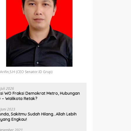
 Arifin,S.H (CEO Senator.ID Grup)
 Juli 2026
si WO Fraksi Demokrat Metro, Hubungan
 – Walikota Retak?
 Juni 2023
unda, Sakitmu Sudah Hilang…Allah Lebih
yang Engkau!
Desember 2021