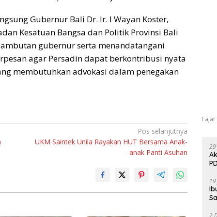
gsung Gubernur Bali Dr. Ir. I Wayan Koster,
an Kesatuan Bangsa dan Politik Provinsi Bali
sambutan gubernur serta menandatangani
erpesan agar Persadin dapat berkontribusi nyata
yang membutuhkan advokasi dalam penegakan
Fajar
Pos selanjutnya
n
UKM Saintek Unila Rayakan HUT Bersama Anak-
29
anak Panti Asuhan
Ak
PD
19
Ib
Sa
2 