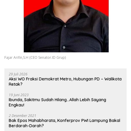
Fajar Arifin,S.H (CEO Senator.ID Grup)
29 Juli 2026
Aksi WO Fraksi Demokrat Metro, Hubungan PD – Walikota
Retak?
19 Juni 2023
Ibunda, Sakitmu Sudah Hilang…Allah Lebih Sayang
Engkau!
2 Desember 2021
Bak Epos Mahabharata, Konferprov PWI Lampung Bakal
Berdarah-Darah?