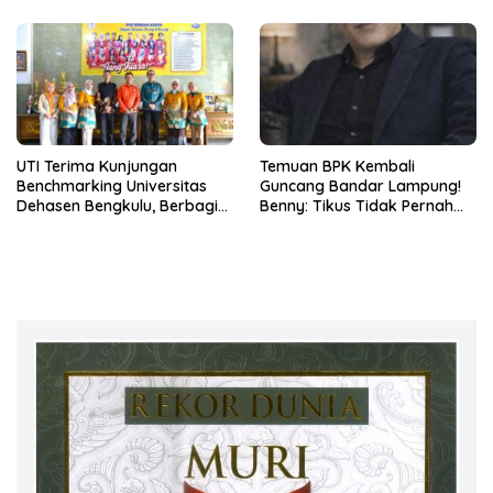
UTI Terima Kunjungan
Temuan BPK Kembali
Benchmarking Universitas
Guncang Bandar Lampung!
Dehasen Bengkulu, Berbagi
Benny: Tikus Tidak Pernah
Praktik Baik Digitalisasi Audit
Mengaku Gudang Bocor
Mutu Internal
Karena Dirinya