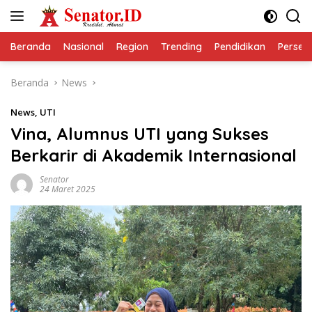
Langsung
ke
konten
Beranda
Nasional
Region
Trending
Pendidikan
Perseps
Beranda
News
News
,
UTI
Vina, Alumnus UTI yang Sukses
Berkarir di Akademik Internasional
Senator
24 Maret 2025