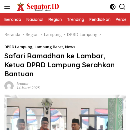
Langsung
ke
konten
Beranda
Nasional
Region
Trending
Pendidikan
Perseps
Beranda
Region
Lampung
DPRD Lampung
DPRD Lampung
,
Lampung Barat
,
News
Safari Ramadhan ke Lambar,
Ketua DPRD Lampung Serahkan
Bantuan
Senator
14 Maret 2025