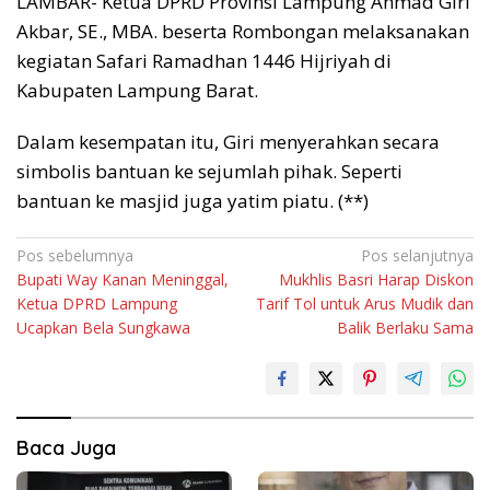
LAMBAR- Ketua DPRD Provinsi Lampung Ahmad Giri
Akbar, SE., MBA. beserta Rombongan melaksanakan
kegiatan Safari Ramadhan 1446 Hijriyah di
Kabupaten Lampung Barat.
Dalam kesempatan itu, Giri menyerahkan secara
simbolis bantuan ke sejumlah pihak. Seperti
bantuan ke masjid juga yatim piatu. (**)
Navigasi
Pos sebelumnya
Pos selanjutnya
Bupati Way Kanan Meninggal,
Mukhlis Basri Harap Diskon
pos
Ketua DPRD Lampung
Tarif Tol untuk Arus Mudik dan
Ucapkan Bela Sungkawa
Balik Berlaku Sama
Baca Juga