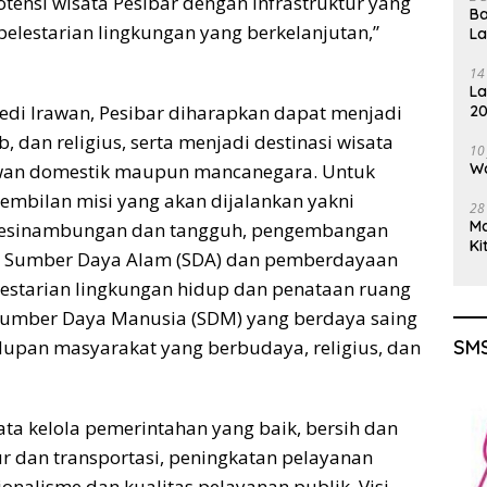
nsi wisata Pesibar dengan infrastruktur yang
Ba
pelestarian lingkungan yang berkelanjutan,”
L
14
La
 Dedi Irawan, Pesibar diharapkan dapat menjadi
20
Gu
, dan religius, serta menjadi destinasi wisata
10
awan domestik maupun mancanegara. Untuk
Wa
sembilan misi yang akan dijalankan yakni
28
M
kesinambungan dan tangguh, pengembangan
Ki
a, Sumber Daya Alam (SDA) dan pemberdayaan
elestarian lingkungan hidup dan penataan ruang
 Sumber Daya Manusia (SDM) yang berdaya saing
upan masyarakat yang berbudaya, religius, dan
SMS
ata kelola pemerintahan yang baik, bersih dan
ur dan transportasi, peningkatan pelayanan
onalisme dan kualitas pelayanan publik. Visi