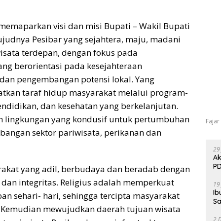
memaparkan visi dan misi Bupati – Wakil Bupati
ujudnya Pesibar yang sejahtera, maju, madani
isata terdepan, dengan fokus pada​
 berorientasi ​​​pada​​​ kesejahteraan
​​​, dan pengembangan potensi lokal. Yang
kan taraf​ hidup​ masyarakat​ melalui​ program-
didikan, dan kesehatan yang berkelanjutan.
 lingkungan yang kondusif untuk pertumbuhan
Fajar
angan sektor pariwisata, perikanan dan
29
Ak
PD
kat yang adil, berbudaya dan beradab dengan
l dan integritas. Religius adalah memperkuat
19
Ib
an sehari- hari, sehingga tercipta masyarakat
Sa
. Kemudian mewujudkan daerah tujuan wisata
2 