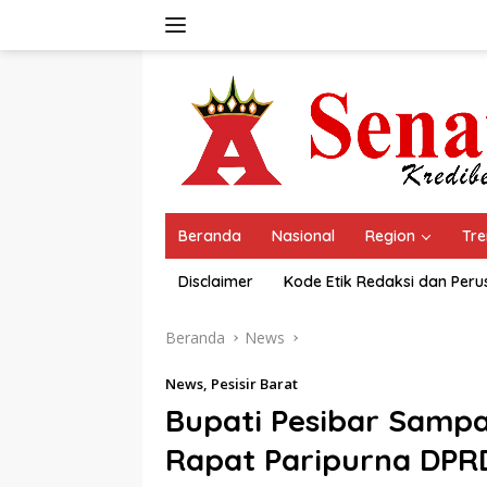
Langsung
ke
konten
Beranda
Nasional
Region
Tre
Disclaimer
Kode Etik Redaksi dan Per
Beranda
News
News
,
Pesisir Barat
Bupati Pesibar Sampa
Rapat Paripurna DPR