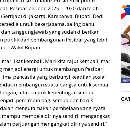
 Topani, resmi dilantik Presiden Republik
pati Pesibar periode 2025 – 2030 dan telah
Sertijab) di Jakarta. Karenanya, Bupati, Dedi
bersedia untuk bekerjasama, saling bahu
dan tanggungjawab yang sudah diberikan
 publik dan pembangunan Pesibar yang lebih
ti – Wakil Bupati.
 mari ikat kembali. Mari kita rajut kembali, mari
ng menjadi energi untuk membangun Pesibar
lima pancasila yang berbunyi keadilan sosial
a hendak membangun suatu bangsa untuk semua
olongan, tetapi untuk kepentingan semua
CA
menjadi pemimpin bagi semua dan harus
 adalah mengutamakan pembelaan yang nyata
ak mampu membela dirinya sendiri, mengangkat
alam perjuangan mengangkat dirinya sendiri,”