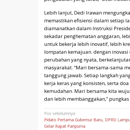
Lebih lanjut, Dedi Irawan mengungk
memastikan efisiensi dalam setiap
diamanatkan dalam Instruksi Preside
sekadar penghematan anggaran, lebi
untuk bekerja lebih inovatif, lebih k
lompatan kemajuan. dengan inovasi 
perubahan yang nyata, berkelanjutan
masyarakat. “Mari bersama-sama me
tanggung jawab. Setiap langkah yang 
kerja keras yang konsisten, serta do
kemudahan. Mari bersama kita wujudk
dan lebih membanggakan,” pungkas D
Navigasi
Pos sebelumnya
Pidato Pertama Gubernur Baru, DPRD Lamp
pos
Gelar Rapat Paripurna