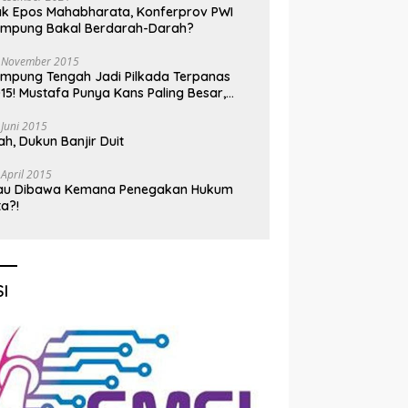
k Epos Mahabharata, Konferprov PWI
ampung Bakal Berdarah-Darah?
 November 2015
mpung Tengah Jadi Pilkada Terpanas
15! Mustafa Punya Kans Paling Besar,
nadi Jadi Kuda Hitam
 Juni 2015
h, Dukun Banjir Duit
 April 2015
au Dibawa Kemana Penegakan Hukum
ta?!
I