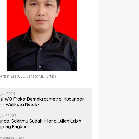
 Arifin,S.H (CEO Senator.ID Grup)
 Juli 2026
si WO Fraksi Demokrat Metro, Hubungan
 – Walikota Retak?
 Juni 2023
unda, Sakitmu Sudah Hilang…Allah Lebih
yang Engkau!
Desember 2021