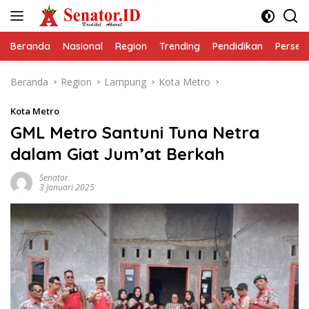
Langsung
ke
konten
Beranda
Nasional
Region
Trending
Pendidikan
Perseps
Beranda
Region
Lampung
Kota Metro
Kota Metro
GML Metro Santuni Tuna Netra
dalam Giat Jum’at Berkah
Senator
3 Januari 2025