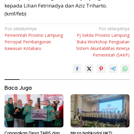
kepada Lilian Fetrinadya dan Aziz Triharto.
(kmf/feb)
Navigasi
Pos sebelumnya
Pos selanjutnya
Pemerintah Provinsi Lampung
Pj Sekda Provinsi Lampung
pos
Percepat Pembangunan
Buka Workshop Penguatan
Kawasan Kotabaru
Sistem Akuntabilitas Kinerja
Pemerintah (SAKP)
Baca Juga
Canangkan Desa TAPIS dan
Mirza Nahkodai HKTI