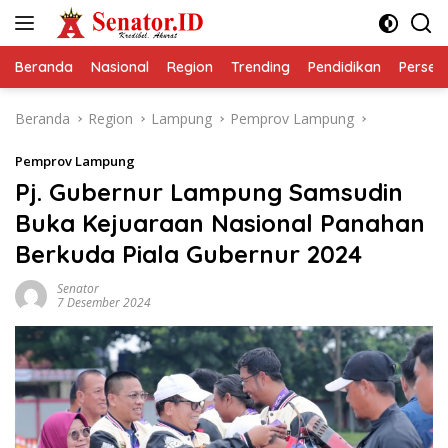
Langsung
ke
konten
Beranda
Nasional
Region
Trending
Pendidikan
Perseps
Beranda
Region
Lampung
Pemprov Lampung
Pemprov Lampung
Pj. Gubernur Lampung Samsudin
Buka Kejuaraan Nasional Panahan
Berkuda Piala Gubernur 2024
Senator
7 Desember 2024