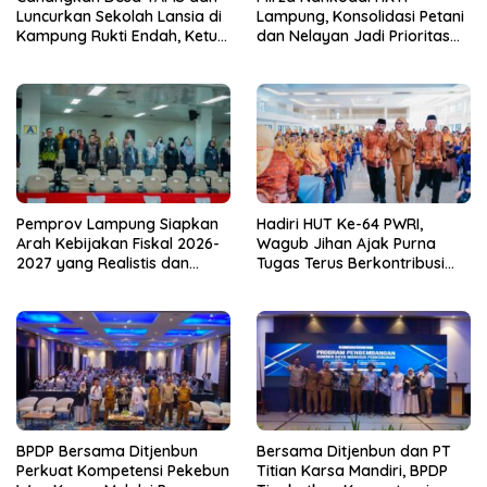
Luncurkan Sekolah Lansia di
Lampung, Konsolidasi Petani
Kampung Rukti Endah, Ketua
dan Nelayan Jadi Prioritas
TP PKK Lampung Dorong
Hadapi Musim Kemarau
Pembangunan SDM Dimulai
dari Desa
Pemprov Lampung Siapkan
Hadiri HUT Ke-64 PWRI,
Arah Kebijakan Fiskal 2026-
Wagub Jihan Ajak Purna
2027 yang Realistis dan
Tugas Terus Berkontribusi
Berkelanjutan
untuk Lampung
BPDP Bersama Ditjenbun
Bersama Ditjenbun dan PT
Perkuat Kompetensi Pekebun
Titian Karsa Mandiri, BPDP