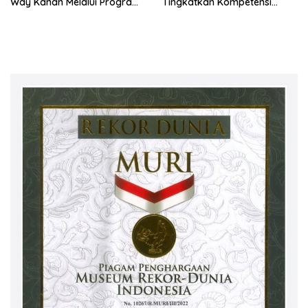
Way Kanan Melalui Program
Tingkatkan Kompetensi
SDM Perkebunan 2026
Pekebun Way Kanan Lewat
Bersama PT Titian Karsa
Program SDM Perkebunan
Mandiri
2026