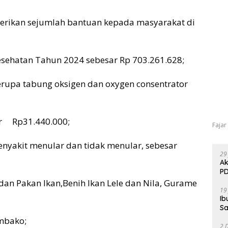
rikan sejumlah bantuan kepada masyarakat di
sehatan Tahun 2024 sebesar Rp 703.261.628;
rupa tabung oksigen dan oxygen consentrator
ar Rp31.440.000;
Fajar
enyakit menular dan tidak menular, sebesar
29
Ak
PD
an Pakan Ikan,Benih Ikan Lele dan Nila, Gurame
19
Ib
Sa
Sembako;
2 