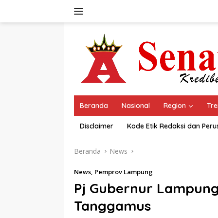
Langsung
ke
konten
Beranda
Nasional
Region
Tre
Disclaimer
Kode Etik Redaksi dan Per
Beranda
News
News
,
Pemprov Lampung
Pj Gubernur Lampung 
Tanggamus