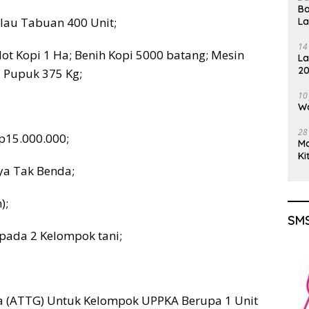
Ba
ulau Tabuan 400 Unit;
L
14
 Kopi 1 Ha; Benih Kopi 5000 batang; Mesin
La
20
l, Pupuk 375 Kg;
Gu
10
Wa
28
Rp15.000.000;
M
Ki
aya Tak Benda;
);
SMS
epada 2 Kelompok tani;
a (ATTG) Untuk Kelompok UPPKA Berupa 1 Unit