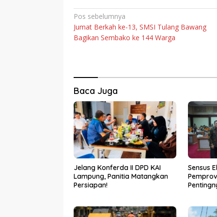
Navigasi
Pos sebelumnya
Jumat Berkah ke-13, SMSI Tulang Bawang
pos
Bagikan Sembako ke 144 Warga
Baca Juga
Jelang Konferda II DPD KAI
Sensus E
Lampung, Panitia Matangkan
Pemprov
Persiapan!
Pentingn
Kebijaka