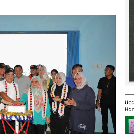
Uca
Har