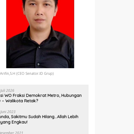
 Arifin,S.H (CEO Senator.ID Grup)
 Juli 2026
si WO Fraksi Demokrat Metro, Hubungan
 – Walikota Retak?
 Juni 2023
unda, Sakitmu Sudah Hilang…Allah Lebih
yang Engkau!
Desember 2021