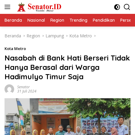
Langsung
ke
konten
Beranda
Nasional
Region
Trending
Pendidikan
Perseps
Beranda
Region
Lampung
Kota Metro
Kota Metro
Nasabah di Bank Hati Berseri Tidak
Hanya Berasal dari Warga
Hadimulyo Timur Saja
Senator
31 Juli 2024