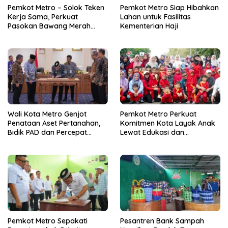
Pemkot Metro – Solok Teken
Pemkot Metro Siap Hibahkan
Kerja Sama, Perkuat
Lahan untuk Fasilitas
Pasokan Bawang Merah
Kementerian Haji
untuk Kendalikan Inflasi
Wali Kota Metro Genjot
Pemkot Metro Perkuat
Penataan Aset Pertanahan,
Komitmen Kota Layak Anak
Bidik PAD dan Percepat
Lewat Edukasi dan
Layanan Publik
Perlindungan Anak Menulis
Pemkot Metro Sepakati
Pesantren Bank Sampah