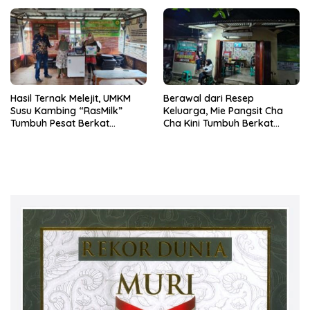
Ibadah Jamaah
Hasil Ternak Melejit, UMKM
Berawal dari Resep
Susu Kambing “RasMilk”
Keluarga, Mie Pangsit Cha
Tumbuh Pesat Berkat
Cha Kini Tumbuh Berkat
Dukungan Pembiayaan KUR
Dukungan KUR BRI Unit
BRI Unit Sukoharjo Pringsewu
Pringsewu II Kanca Pringsewu
Lampung