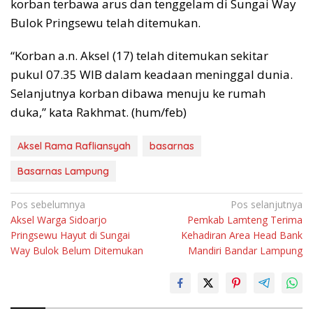
korban terbawa arus dan tenggelam di Sungai Way
Bulok Pringsewu telah ditemukan.
“Korban a.n. Aksel (17) telah ditemukan sekitar
pukul 07.35 WIB dalam keadaan meninggal dunia.
Selanjutnya korban dibawa menuju ke rumah
duka,” kata Rakhmat. (hum/feb)
Aksel Rama Rafliansyah
basarnas
Basarnas Lampung
Navigasi
Pos sebelumnya
Pos selanjutnya
Aksel Warga Sidoarjo
Pemkab Lamteng Terima
pos
Pringsewu Hayut di Sungai
Kehadiran Area Head Bank
Way Bulok Belum Ditemukan
Mandiri Bandar Lampung