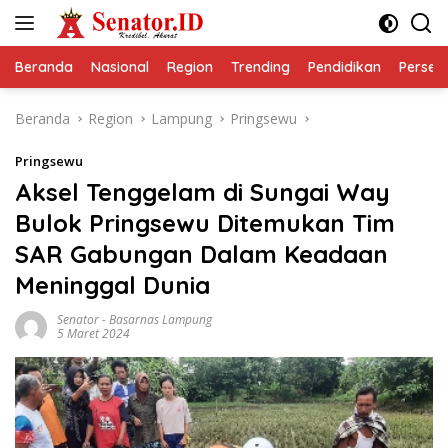
Langsung
ke
konten
Beranda
Nasional
Region
Trending
Pendidikan
Perseps
Beranda
Region
Lampung
Pringsewu
Pringsewu
Aksel Tenggelam di Sungai Way
Bulok Pringsewu Ditemukan Tim
SAR Gabungan Dalam Keadaan
Meninggal Dunia
Senator
-
Basarnas Lampung
5 Maret 2024