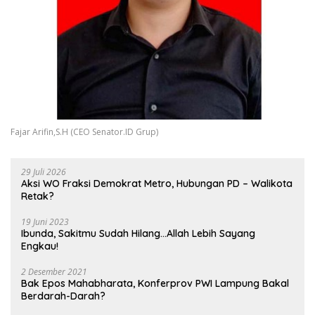
Fajar Arifin,S.H (CEO Senator.ID Grup)
29 Juli 2026
Aksi WO Fraksi Demokrat Metro, Hubungan PD – Walikota
Retak?
19 Juni 2023
Ibunda, Sakitmu Sudah Hilang…Allah Lebih Sayang
Engkau!
2 Desember 2021
Bak Epos Mahabharata, Konferprov PWI Lampung Bakal
Berdarah-Darah?