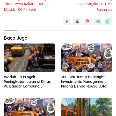
Timur Versi Rakata. Data
dalam rangka HUT-52
Masuk 100 Persen!
Basarnas
Baca Juga
Waduh…..9 Proyek
JPU KPK Tuntut PT Insight
Peningkatan Jalan di Dinas
Investments Management
PU Bandar Lampung
Pidana Denda Rp650 Juta
Bermasalah!