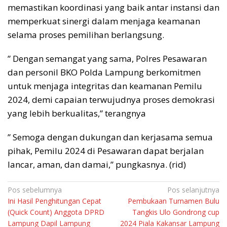
memastikan koordinasi yang baik antar instansi dan
memperkuat sinergi dalam menjaga keamanan
selama proses pemilihan berlangsung.
” Dengan semangat yang sama, Polres Pesawaran
dan personil BKO Polda Lampung berkomitmen
untuk menjaga integritas dan keamanan Pemilu
2024, demi capaian terwujudnya proses demokrasi
yang lebih berkualitas,” terangnya
” Semoga dengan dukungan dan kerjasama semua
pihak, Pemilu 2024 di Pesawaran dapat berjalan
lancar, aman, dan damai,” pungkasnya. (rid)
Navigasi
Pos sebelumnya
Pos selanjutnya
Ini Hasil Penghitungan Cepat
Pembukaan Turnamen Bulu
pos
(Quick Count) Anggota DPRD
Tangkis Ulo Gondrong cup
Lampung Dapil Lampung
2024 Piala Kakansar Lampung