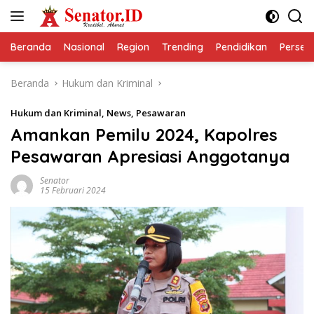
Langsung
ke
konten
Beranda
Nasional
Region
Trending
Pendidikan
Perseps
Beranda
Hukum dan Kriminal
Hukum dan Kriminal
,
News
,
Pesawaran
Amankan Pemilu 2024, Kapolres
Pesawaran Apresiasi Anggotanya
Senator
15 Februari 2024