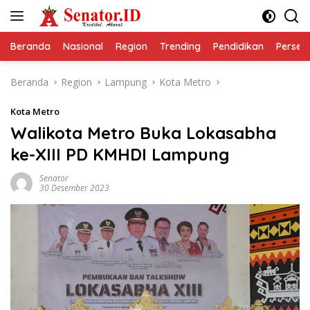
Langsung
ke
konten
Beranda
Nasional
Region
Trending
Pendidikan
Perseps
Beranda
Region
Lampung
Kota Metro
Kota Metro
Walikota Metro Buka Lokasabha
ke-XIII PD KMHDI Lampung
Senator
30 Desember 2023