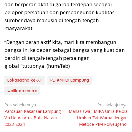
dan berperan aktif di garda terdepan sebagai
pelopor persatuan dan pembangunan kualitas
sumber daya manusia di tengah-tengah
masyarakat.
“Dengan peran aktif kita, mari kita membangun
bangsa ini ke depan sebagai bangsa yang kuat dan
berdiri di tengah-tengah persaingan
global,”tutupnya. (hum/feb)
Lokasabha ke-XIII
PD KMHDI Lampung
walikota metro
Navigasi
Pos sebelumnya
Pos selanjutnya
Pantauan Kakansar Lampung
Mahasiswa FMIPA Unila Kelola
pos
Via Udara Arus Balik Nataru
Limbah Zat Warna dengan
2023-2024
Metode PIM Polyeugenol