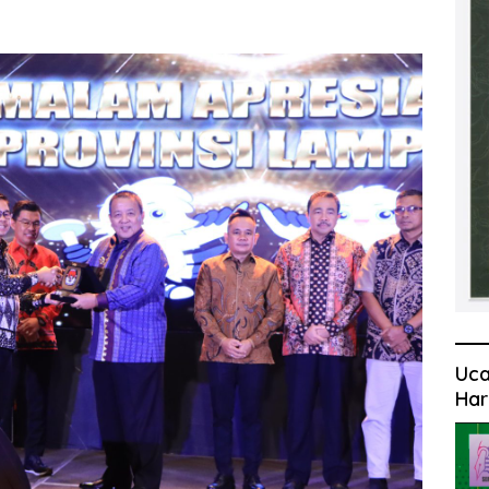
Uca
Har