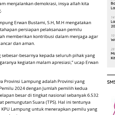
am menjalankan demokrasi, insya allah kita
Ba
L
.
14
La
ampung Erwan Bustami, S.H, M.H mengatakan
20
tahapan persiapan pelaksanaan pemilu
Gu
elah memberikan kontribusi dalam menjaga agar
10
Wa
lancar dan aman.
28
M
 sebesar-besarnya kepada seluruh pihak yang
Ki
garanya kegiatan malam apresiasi,” ucap Erwan
Provinsi Lampung adalah Provinsi yang
SMS
 Pemilu 2024 dengan Jumlah pemilih kedua
elapan besar di tingkat nasional sebanyak 6.532
at pemungutan Suara (TPS). Hal ini tentunya
 KPU Lampung untuk menerapkan pemilu yang