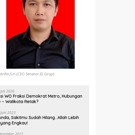
 Arifin,S.H (CEO Senator.ID Grup)
 Juli 2026
si WO Fraksi Demokrat Metro, Hubungan
 – Walikota Retak?
 Juni 2023
unda, Sakitmu Sudah Hilang…Allah Lebih
yang Engkau!
Desember 2021