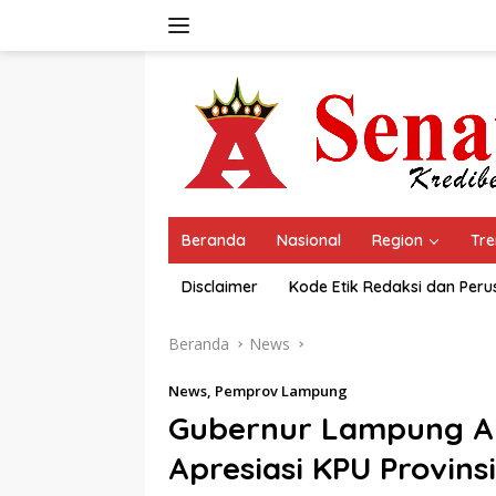
Langsung
ke
konten
Beranda
Nasional
Region
Tre
Disclaimer
Kode Etik Redaksi dan Per
Beranda
News
News
,
Pemprov Lampung
Gubernur Lampung Ar
Apresiasi KPU Provin