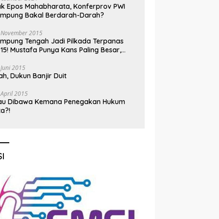
k Epos Mahabharata, Konferprov PWI
ampung Bakal Berdarah-Darah?
 November 2015
mpung Tengah Jadi Pilkada Terpanas
15! Mustafa Punya Kans Paling Besar,
nadi Jadi Kuda Hitam
 Juni 2015
h, Dukun Banjir Duit
 April 2015
au Dibawa Kemana Penegakan Hukum
ta?!
I