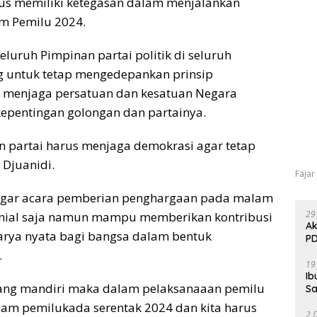
us memiliki ketegasan dalam menjalankan
am Pemilu 2024.
uruh Pimpinan partai politik di seluruh
g untuk tetap mengedepankan prinsip
a menjaga persatuan dan kesatuan Negara
kepentingan golongan dan partainya.
n partai harus menjaga demokrasi agar tetap
 Djuanidi.
Fajar
 agar acara pemberian penghargaan pada malam
29
monial saja namun mampu memberikan kontribusi
Ak
rya nyata bagi bangsa dalam bentuk
PD
.
19
Ib
yang mandiri maka dalam pelaksanaaan pemilu
Sa
alam pemilukada serentak 2024 dan kita harus
2 