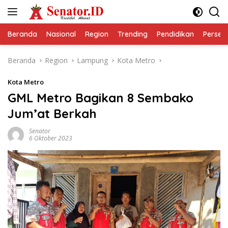
Langsung
ke
konten
Beranda
Nasional
Region
Trending
Pendidikan
Perseps
Beranda
Region
Lampung
Kota Metro
Kota Metro
GML Metro Bagikan 8 Sembako
Jum’at Berkah
Senator
6 Oktober 2023