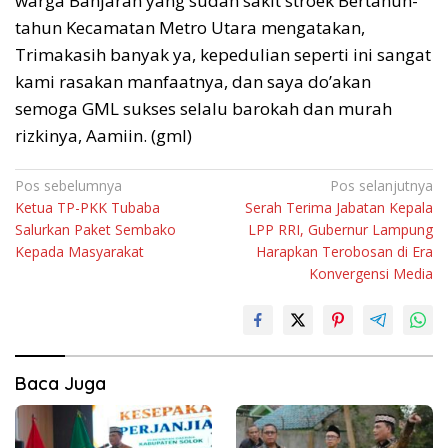
warga Banjaran yang sudah sakit stroek Bertahun-
tahun Kecamatan Metro Utara mengatakan,
Trimakasih banyak ya, kepedulian seperti ini sangat
kami rasakan manfaatnya, dan saya do’akan
semoga GML sukses selalu barokah dan murah
rizkinya, Aamiin. (gml)
Navigasi
Pos sebelumnya
Pos selanjutnya
Ketua TP-PKK Tubaba
Serah Terima Jabatan Kepala
pos
Salurkan Paket Sembako
LPP RRI, Gubernur Lampung
Kepada Masyarakat
Harapkan Terobosan di Era
Konvergensi Media
Baca Juga