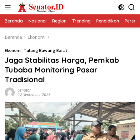
Langsung
ke
konten
Beranda
Nasional
Region
Trending
Pendidikan
Perseps
Beranda
Ekonomi
Ekonomi
,
Tulang Bawang Barat
Jaga Stabilitas Harga, Pemkab
Tubaba Monitoring Pasar
Tradisional
Senator
12 September 2023