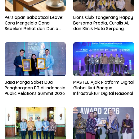
Persiapan Sabbatical Leave:
Lions Club Tangerang Happy
Cara Mengelola Dana
Bersama Prodia, Curalis AI,
Sebelum Rehat dari Dunia
dan Klinik Mata Serpong
Kerja
Perluas Akses Layanan
Kesehatan Preventif melalui
Bakti Sosial Kesehatan
Jasa Marga Sabet Dua
MASTEL Ajak Platform Digital
Penghargaan PR di Indonesia
Global Ikut Bangun
Public Relations Summit 2026
Infrastruktur Digital Nasional