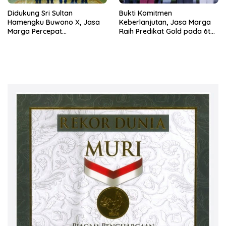
Didukung Sri Sultan
Bukti Komitmen
Hamengku Buwono X, Jasa
Keberlanjutan, Jasa Marga
Marga Percepat
Raih Predikat Gold pada 6th
Pengembangan Akses
TJSL & CSR Award 2026
Bokoharjo Tol Jogja-Solo
untuk Dukung Konektivitas
DIY