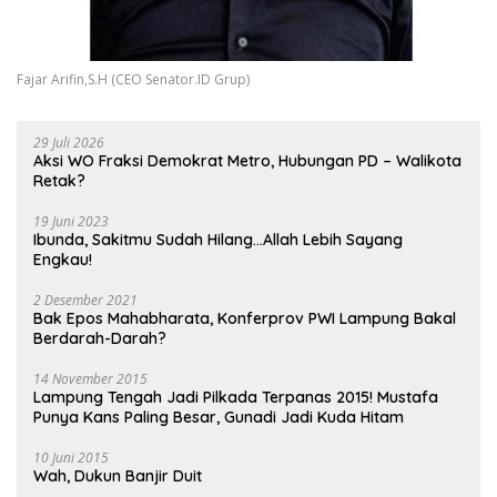
Fajar Arifin,S.H (CEO Senator.ID Grup)
29 Juli 2026
Aksi WO Fraksi Demokrat Metro, Hubungan PD – Walikota
Retak?
19 Juni 2023
Ibunda, Sakitmu Sudah Hilang…Allah Lebih Sayang
Engkau!
2 Desember 2021
Bak Epos Mahabharata, Konferprov PWI Lampung Bakal
Berdarah-Darah?
14 November 2015
Lampung Tengah Jadi Pilkada Terpanas 2015! Mustafa
Punya Kans Paling Besar, Gunadi Jadi Kuda Hitam
10 Juni 2015
Wah, Dukun Banjir Duit