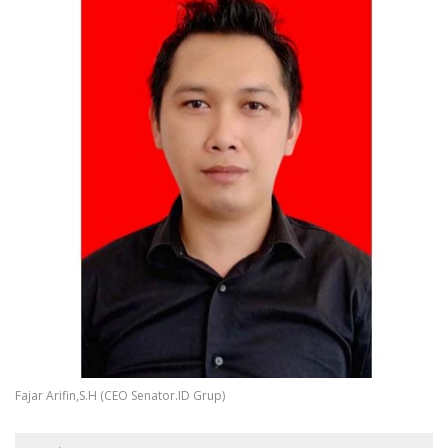
Fajar Arifin,S.H (CEO Senator.ID Grup)