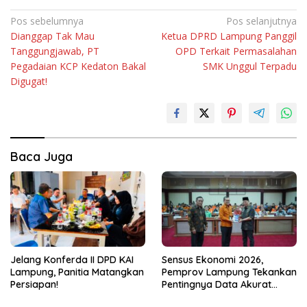
Navigasi
Pos sebelumnya
Pos selanjutnya
Dianggap Tak Mau
Ketua DPRD Lampung Panggil
pos
Tanggungjawab, PT
OPD Terkait Permasalahan
Pegadaian KCP Kedaton Bakal
SMK Unggul Terpadu
Digugat!
Baca Juga
Jelang Konferda II DPD KAI
Sensus Ekonomi 2026,
Lampung, Panitia Matangkan
Pemprov Lampung Tekankan
Persiapan!
Pentingnya Data Akurat
untuk Kebijakan Tepat