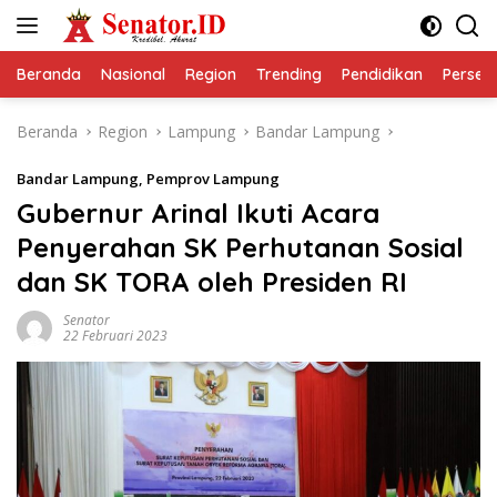
Langsung
ke
konten
Beranda
Nasional
Region
Trending
Pendidikan
Perseps
Beranda
Region
Lampung
Bandar Lampung
Bandar Lampung
,
Pemprov Lampung
Gubernur Arinal Ikuti Acara
Penyerahan SK Perhutanan Sosial
dan SK TORA oleh Presiden RI
Senator
22 Februari 2023