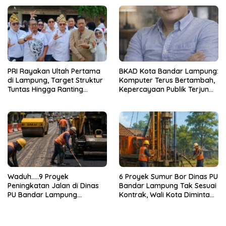
Sasaran
PRI Rayakan Ultah Pertama
BKAD Kota Bandar Lampung:
di Lampung, Target Struktur
Komputer Terus Bertambah,
Tuntas Hingga Ranting
Kepercayaan Publik Terjun
Jelang 2029
Bebas
Waduh…..9 Proyek
6 Proyek Sumur Bor Dinas PU
Peningkatan Jalan di Dinas
Bandar Lampung Tak Sesuai
PU Bandar Lampung
Kontrak, Wali Kota Diminta
Bermasalah!
Bertindak!