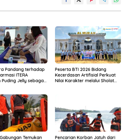
ra Pandang terhadap
Peserta BTI 2026 Bidang
Farmasi ITERA
Kecerdasan Artifisial Perkuat
 Puding Jelly sebagai
Nilai Karakter melalui Sholat
Pangan Fungsional
Jumat Bersama Rektor UTI di
Masjid Al-Hijrah Kota Baru
 Gabungan Temukan
Pencarian Korban Jatuh dari