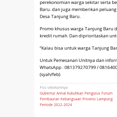
perekonomian warga sekitar serta be
Baru. dan juga memberikan peluan
Desa Tanjung Baru.
Promo khusus warga Tanjung Baru d
kredit rumah. Dan diprioritaskan un
“Kalau bisa untuk warga Tanjung Bar
Untuk Pemesanan Unitnya dan inform
WhatsApp : 081379270799 / 081640
(syah/feb)
Navigasi
Pos sebelumnya
Gubernur Arinal Kukuhkan Pengurus Forum
pos
Pembauran Kebangsaan Provinsi Lampung
Periode 2022-2024