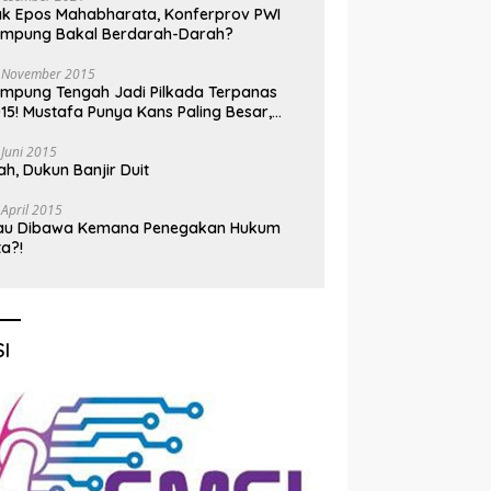
k Epos Mahabharata, Konferprov PWI
ampung Bakal Berdarah-Darah?
 November 2015
mpung Tengah Jadi Pilkada Terpanas
15! Mustafa Punya Kans Paling Besar,
nadi Jadi Kuda Hitam
 Juni 2015
h, Dukun Banjir Duit
 April 2015
au Dibawa Kemana Penegakan Hukum
ta?!
I