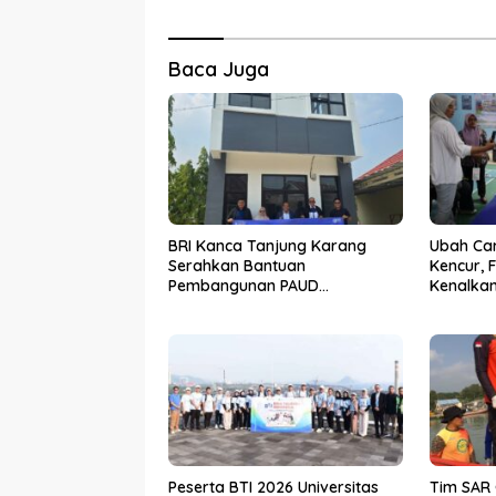
Baca Juga
BRI Kanca Tanjung Karang
Ubah Ca
Serahkan Bantuan
Kencur, 
Pembangunan PAUD
Kenalkan
Mahaputra Global di Desa
Inovasi 
Candimas
Peserta BTI 2026 Universitas
Tim SAR