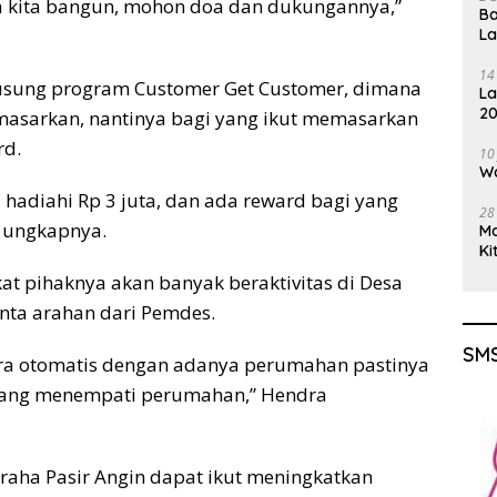
a kita bangun, mohon doa dan dukungannya,”
Ba
L
14
usung program Customer Get Customer, dimana
La
20
masarkan, nantinya bagi yang ikut memasarkan
Gu
rd.
10
Wa
 hadiahi Rp 3 juta, dan ada reward bagi yang
28
 ungkapnya.
M
Ki
t pihaknya akan banyak beraktivitas di Desa
nta arahan dari Pemdes.
SMS
cara otomatis dengan adanya perumahan pastinya
ang menempati perumahan,” Hendra
aha Pasir Angin dapat ikut meningkatkan