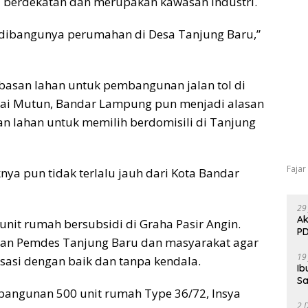
 berdekatan dan merupakan kawasan industri.
 dibangunya perumahan di Desa Tanjung Baru,”
asan lahan untuk pembangunan jalan tol di
tai Mutun, Bandar Lampung pun menjadi alasan
 lahan untuk memilih berdomisili di Tanjung
Fajar
knya pun tidak terlalu jauh dari Kota Bandar
29
Ak
it rumah bersubsidi di Graha Pasir Angin.
PD
an Pemdes Tanjung Baru dan masyarakat agar
19
sasi dengan baik dan tanpa kendala.
Ib
Sa
bangunan 500 unit rumah Type 36/72, Insya
2 