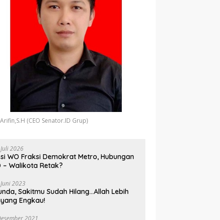
 Arifin,S.H (CEO Senator.ID Grup)
 Juli 2026
si WO Fraksi Demokrat Metro, Hubungan
 – Walikota Retak?
 Juni 2023
unda, Sakitmu Sudah Hilang…Allah Lebih
yang Engkau!
Desember 2021