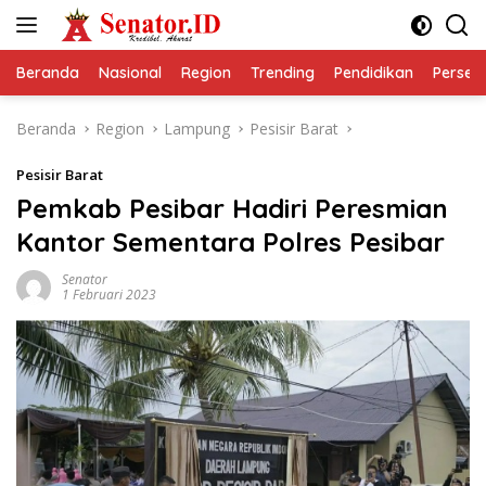
Langsung
ke
konten
Beranda
Nasional
Region
Trending
Pendidikan
Perseps
Beranda
Region
Lampung
Pesisir Barat
Pesisir Barat
Pemkab Pesibar Hadiri Peresmian
Kantor Sementara Polres Pesibar
Senator
1 Februari 2023