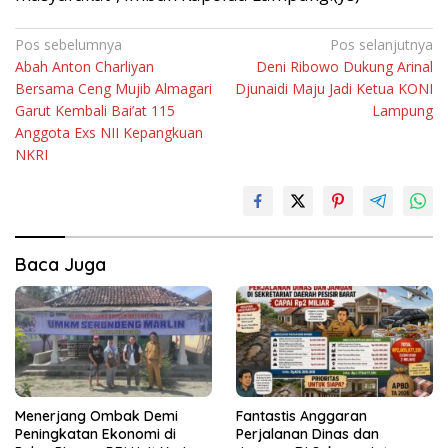
Navigasi
Pos sebelumnya
Pos selanjutnya
Abah Anton Charliyan
Deni Ribowo Dukung Arinal
pos
Bersama Ceng Mujib Almagari
Djunaidi Maju Jadi Ketua KONI
Garut Kembali Bai’at 115
Lampung
Anggota Exs NII Kepangkuan
NKRI
Baca Juga
Menerjang Ombak Demi
Fantastis Anggaran
Peningkatan Ekonomi di
Perjalanan Dinas dan