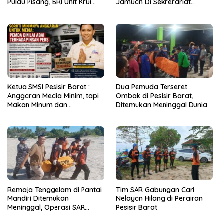
Pulau Pisang, BRI Unit Krui
Jamuan Di Sekrerariat
Kanca Liwa Hadir Layani
Daerah Pesisir Barat Capai
Masyaraka
Rp2 Miliar
Ketua SMSI Pesisir Barat :
Dua Pemuda Terseret
Anggaran Media Minim, tapi
Ombak di Pesisir Barat,
Makan Minum dan
Ditemukan Meninggal Dunia
Perjalanan Dinas Bengkak!
Remaja Tenggelam di Pantai
Tim SAR Gabungan Cari
Mandiri Ditemukan
Nelayan Hilang di Perairan
Meninggal, Operasi SAR
Pesisir Barat
Dihentikan dan dinyatakan