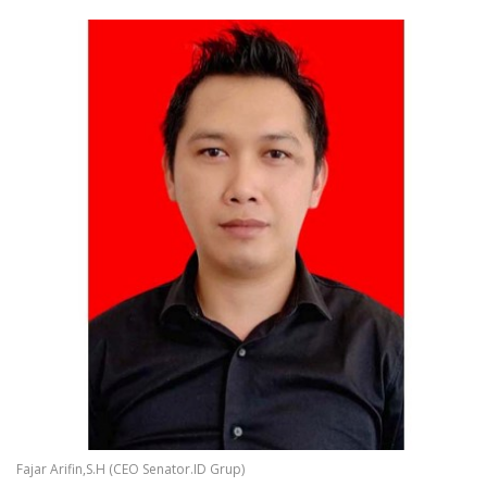
Fajar Arifin,S.H (CEO Senator.ID Grup)