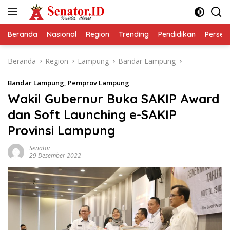
Langsung
ke
konten
Beranda
Nasional
Region
Trending
Pendidikan
Perseps
Beranda
Region
Lampung
Bandar Lampung
Bandar Lampung
,
Pemprov Lampung
Wakil Gubernur Buka SAKIP Award
dan Soft Launching e-SAKIP
Provinsi Lampung
Senator
29 Desember 2022