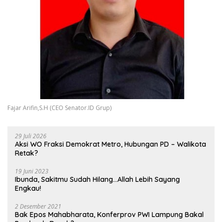
Fajar Arifin,S.H (CEO Senator.ID Grup)
29 Juli 2026
Aksi WO Fraksi Demokrat Metro, Hubungan PD – Walikota
Retak?
19 Juni 2023
Ibunda, Sakitmu Sudah Hilang…Allah Lebih Sayang
Engkau!
2 Desember 2021
Bak Epos Mahabharata, Konferprov PWI Lampung Bakal