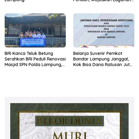
Prima bagi Purnabakti
BRI Kanca Teluk Betung
Belanja Suvenir Pemkot
Serahkan BRI Peduli Renovasi
Bandar Lampung Janggal,
Masjid SPN Polda Lampung,
Kok Bisa Dana Ratusan Juta
Wujud Nyata Dukungan
Dikembalikan ke PPTK!
terhadap Sarana Ibadah