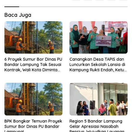
Baca Juga
6 Proyek Sumur Bor Dinas PU
Canangkan Desa TAPIS dan
Bandar Lampung Tak Sesuai
Luncurkan Sekolah Lansia di
Kontrak, Wali Kota Diminta
Kampung Rukti Endah, Ketua
Bertindak!
TP PKK Lampung Dorong
Pembangunan SDM Dimulai
dari Desa
BPK Bongkar Temuan Proyek
Region 5 Bandar Lampung
Sumur Bor Dinas PU Bandar
Gelar Apresiasi Nasabah
Lampung!
Pensiun, Wujudkan Layanan