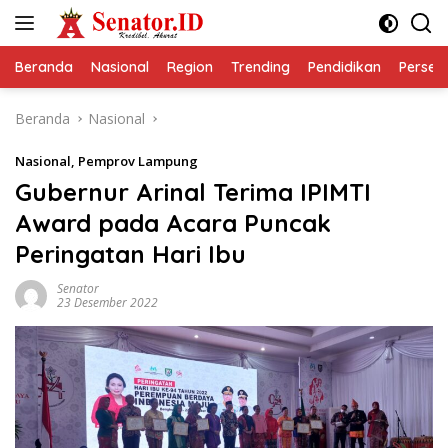
Langsung
ke
konten
Beranda
Nasional
Region
Trending
Pendidikan
Perseps
Beranda
Nasional
Nasional
,
Pemprov Lampung
Gubernur Arinal Terima IPIMTI
Award pada Acara Puncak
Peringatan Hari Ibu
Senator
23 Desember 2022