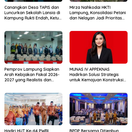
Canangkan Desa TAPIS dan
Mirza Nahkodai HKTI
Luncurkan Sekolah Lansia di
Lampung, Konsolidasi Petani
Kampung Rukti Endah, Ketua
dan Nelayan Jadi Prioritas
TP PKK Lampung Dorong
Hadapi Musim Kemarau
Pembangunan SDM Dimulai
dari Desa
Pemprov Lampung Siapkan
MUNAS IV APPEKNAS
Arah Kebijakan Fiskal 2026-
Hadirkan Solusi Strategis
2027 yang Realistis dan
untuk Kemajuan Konstruksi
Berkelanjutan
Nasional
Hadiri HUT Ke-64 PWRI,
BPDP Bersama Ditjenbun