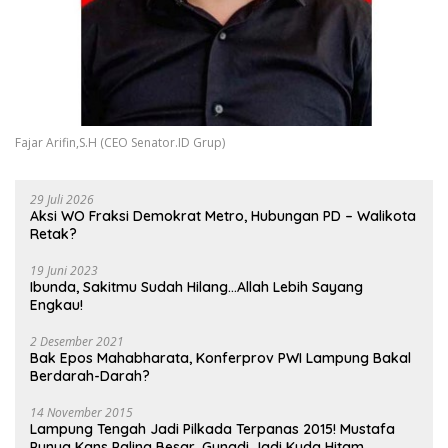
Fajar Arifin,S.H (CEO Senator.ID Grup)
29 Juli 2026
Aksi WO Fraksi Demokrat Metro, Hubungan PD – Walikota
Retak?
19 Juni 2023
Ibunda, Sakitmu Sudah Hilang…Allah Lebih Sayang
Engkau!
2 Desember 2021
Bak Epos Mahabharata, Konferprov PWI Lampung Bakal
Berdarah-Darah?
14 November 2015
Lampung Tengah Jadi Pilkada Terpanas 2015! Mustafa
Punya Kans Paling Besar, Gunadi Jadi Kuda Hitam