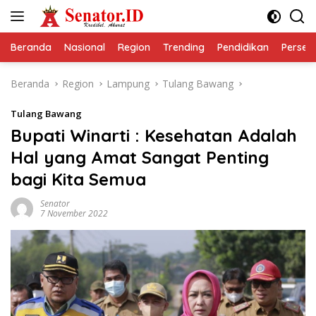
Langsung
ke
konten
Beranda
Nasional
Region
Trending
Pendidikan
Perseps
Beranda
Region
Lampung
Tulang Bawang
Tulang Bawang
Bupati Winarti : Kesehatan Adalah
Hal yang Amat Sangat Penting
bagi Kita Semua
Senator
7 November 2022