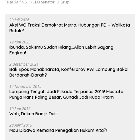
Fajar Arifin,S.H (CEO Senator.ID Grup)
29 Juli 2026
Aksi WO Fraksi Demokrat Metro, Hubungan PD – Walikota
Retak?
19 Juni 2023
Ibunda, Sakitmu Sudah Hilang…Allah Lebih Sayang
Engkau!
2 Desember 2021
Bak Epos Mahabharata, Konferprov PWI Lampung Bakal
Berdarah-Darah?
14 November 2015
Lampung Tengah Jadi Pilkada Terpanas 2015! Mustafa
Punya Kans Paling Besar, Gunadi Jadi Kuda Hitam
10 Juni 2015
Wah, Dukun Banjir Duit
28 April 2015
Mau Dibawa Kemana Penegakan Hukum Kita?!