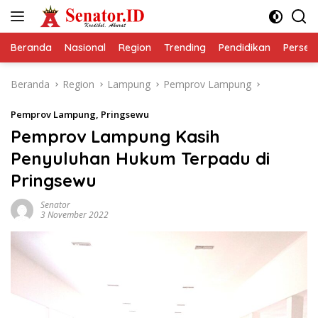
Langsung
ke
konten
Beranda
Nasional
Region
Trending
Pendidikan
Perseps
Beranda
Region
Lampung
Pemprov Lampung
Pemprov Lampung
,
Pringsewu
Pemprov Lampung Kasih
Penyuluhan Hukum Terpadu di
Pringsewu
Senator
3 November 2022