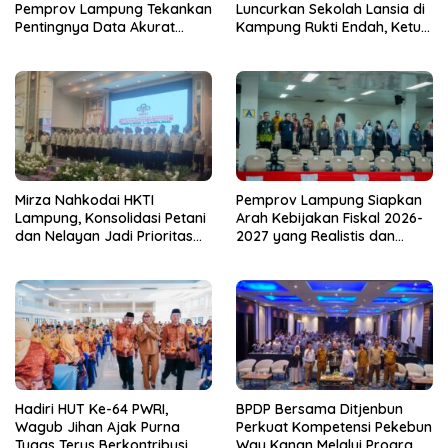
Pemprov Lampung Tekankan
Luncurkan Sekolah Lansia di
Pentingnya Data Akurat
Kampung Rukti Endah, Ketua
untuk Kebijakan Tepat
TP PKK Lampung Dorong
Sasaran
Pembangunan SDM Dimulai
dari Desa
Mirza Nahkodai HKTI
Pemprov Lampung Siapkan
Lampung, Konsolidasi Petani
Arah Kebijakan Fiskal 2026-
dan Nelayan Jadi Prioritas
2027 yang Realistis dan
Hadapi Musim Kemarau
Berkelanjutan
Hadiri HUT Ke-64 PWRI,
BPDP Bersama Ditjenbun
Wagub Jihan Ajak Purna
Perkuat Kompetensi Pekebun
Tugas Terus Berkontribusi
Way Kanan Melalui Program