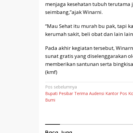
menjaga kesehatan tubuh terutama j
seimbang,”ajak Winarni.
“Mau Sehat itu murah bu pak, tapi k
kerumah sakit, beli obat dan lain lai
Pada akhir kegiatan tersebut, Wina
sunat gratis yang diselenggarakan 
memberikan santunan serta bingkisa
(kmf)
Navigasi
Pos sebelumnya
Bupati Pesibar Terima Audensi Kantor Pos K
pos
Bumi
Baca Juga