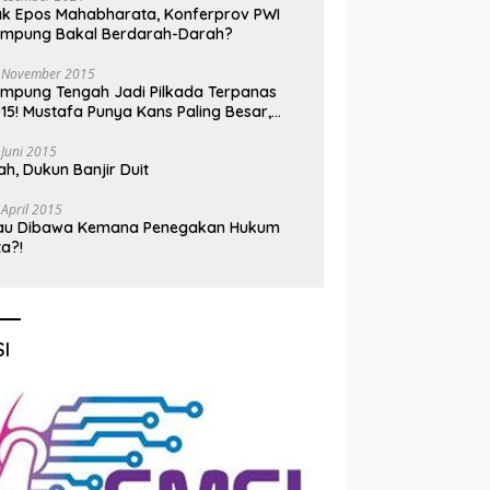
k Epos Mahabharata, Konferprov PWI
ampung Bakal Berdarah-Darah?
 November 2015
mpung Tengah Jadi Pilkada Terpanas
15! Mustafa Punya Kans Paling Besar,
nadi Jadi Kuda Hitam
 Juni 2015
h, Dukun Banjir Duit
 April 2015
au Dibawa Kemana Penegakan Hukum
ta?!
I