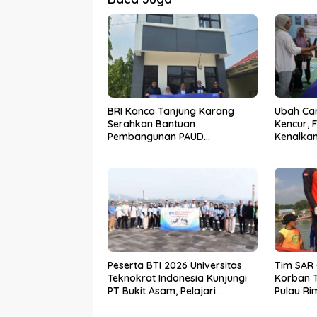
BRI Kanca Tanjung Karang
Ubah Ca
Serahkan Bantuan
Kencur, 
Pembangunan PAUD
Kenalkan
Mahaputra Global di Desa
Inovasi 
Candimas
Peserta BTI 2026 Universitas
Tim SAR
Teknokrat Indonesia Kunjungi
Korban T
PT Bukit Asam, Pelajari
Pulau Ri
Penerapan AI di Industri Energi