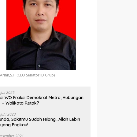
 Arifin,S.H (CEO Senator.ID Grup)
 Juli 2026
si WO Fraksi Demokrat Metro, Hubungan
 – Walikota Retak?
 Juni 2023
unda, Sakitmu Sudah Hilang…Allah Lebih
yang Engkau!
Desember 2021