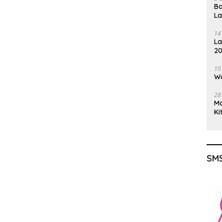
Ba
L
14
La
20
Gu
10
Wa
28
M
Ki
SMS