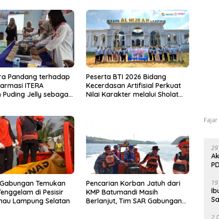
ra Pandang terhadap
Peserta BTI 2026 Bidang
Farmasi ITERA
Kecerdasan Artifisial Perkuat
 Puding Jelly sebagai
Nilai Karakter melalui Sholat
Pangan Fungsional
Jumat Bersama Rektor UTI di
Masjid Al-Hijrah Kota Baru
Fajar
29
Ak
PD
19
 Gabungan Temukan
Pencarian Korban Jatuh dari
Ib
enggelam di Pesisir
KMP Batumandi Masih
Sa
mau Lampung Selatan
Berlanjut, Tim SAR Gabungan
Perluas Area Hingga Pulau
2 
Sebesi