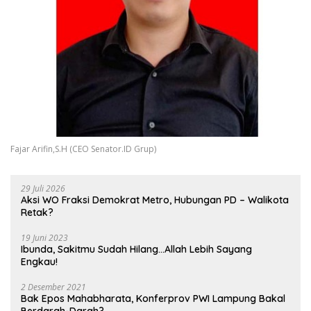
Fajar Arifin,S.H (CEO Senator.ID Grup)
29 Juli 2026
Aksi WO Fraksi Demokrat Metro, Hubungan PD – Walikota
Retak?
19 Juni 2023
Ibunda, Sakitmu Sudah Hilang…Allah Lebih Sayang
Engkau!
2 Desember 2021
Bak Epos Mahabharata, Konferprov PWI Lampung Bakal
Berdarah-Darah?