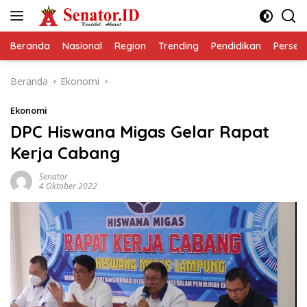
Langsung
ke
konten
Beranda
Nasional
Region
Trending
Pendidikan
Perseps
Beranda
Ekonomi
Ekonomi
DPC Hiswana Migas Gelar Rapat
Kerja Cabang
Senator
4 Oktober 2022