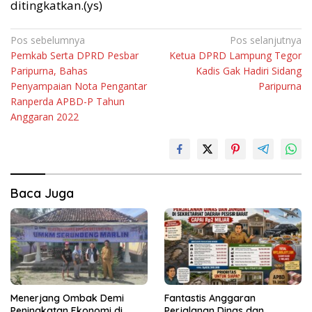
ditingkatkan.(ys)
Navigasi
Pos sebelumnya
Pos selanjutnya
Pemkab Serta DPRD Pesbar
Ketua DPRD Lampung Tegor
pos
Paripurna, Bahas
Kadis Gak Hadiri Sidang
Penyampaian Nota Pengantar
Paripurna
Ranperda APBD-P Tahun
Anggaran 2022
Baca Juga
Menerjang Ombak Demi
Fantastis Anggaran
Peningkatan Ekonomi di
Perjalanan Dinas dan