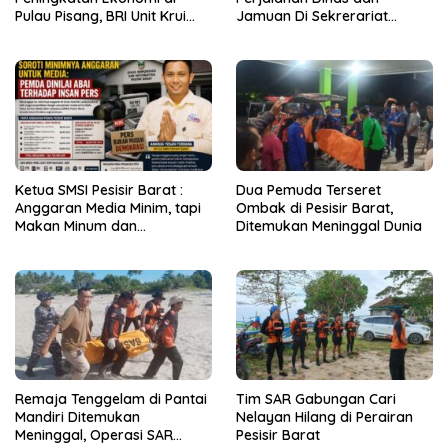
Pulau Pisang, BRI Unit Krui
Jamuan Di Sekrerariat
Kanca Liwa Hadir Layani
Daerah Pesisir Barat Capai
Masyaraka
Rp2 Miliar
Ketua SMSI Pesisir Barat :
Dua Pemuda Terseret
Anggaran Media Minim, tapi
Ombak di Pesisir Barat,
Makan Minum dan
Ditemukan Meninggal Dunia
Perjalanan Dinas Bengkak!
Remaja Tenggelam di Pantai
Tim SAR Gabungan Cari
Mandiri Ditemukan
Nelayan Hilang di Perairan
Meninggal, Operasi SAR
Pesisir Barat