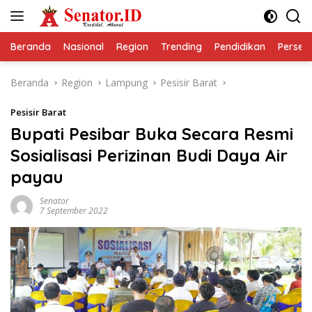
Langsung
ke
konten
Beranda
Nasional
Region
Trending
Pendidikan
Perseps
Beranda
Region
Lampung
Pesisir Barat
Pesisir Barat
Bupati Pesibar Buka Secara Resmi
Sosialisasi Perizinan Budi Daya Air
payau
Senator
7 September 2022