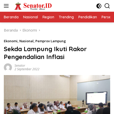
Langsung
ke
konten
Beranda
Nasional
Region
Trending
Pendidikan
Perseps
Beranda
Ekonomi
Ekonomi
,
Nasional
,
Pemprov Lampung
Sekda Lampung Ikuti Rakor
Pengendalian Inflasi
Senator
2 September 2022