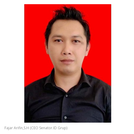
Fajar Arifin,S.H (CEO Senator.ID Grup)