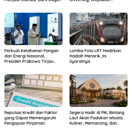
Saing Bisnis Indonesia
Langkah Awal Menuju Karier
Global
Perkuat Ketahanan Pangan
Lomba Foto LRT Hadirkan
dan Energi Nasional,
Hadiah Menarik, Ini
Presiden Prabowo Tinjau
Syaratnya
Hilirisasi Bioetanol PTPN I
(Persero), Subholding
Perkebunan Nusantara
Reputasi Kredit dan Faktor
Segera Hadir di PIK, Bintang
yang Dapat Memengaruhi
Laut Akan Padukan Wisata
Pengajuan Pinjaman
Kuliner, Memancing, dan
Ruang Komunitas