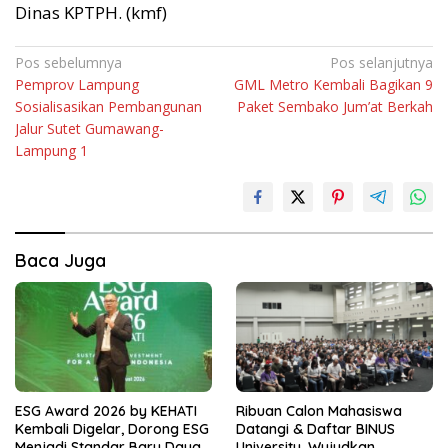
Dinas KPTPH. (kmf)
Navigasi
Pos sebelumnya
Pos selanjutnya
Pemprov Lampung
GML Metro Kembali Bagikan 9
pos
Sosialisasikan Pembangunan
Paket Sembako Jum’at Berkah
Jalur Sutet Gumawang-
Lampung 1
Baca Juga
ESG Award 2026 by KEHATI
Ribuan Calon Mahasiswa
Kembali Digelar, Dorong ESG
Datangi & Daftar BINUS
Menjadi Standar Baru Daya
University, Wujudkan