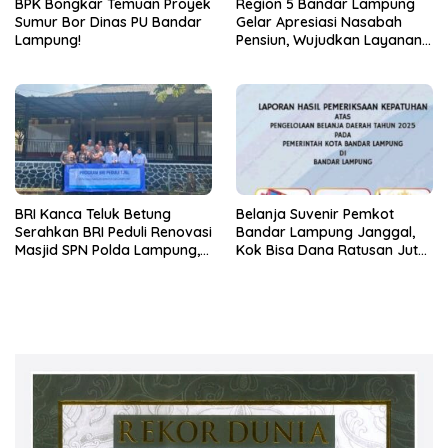
BPK Bongkar Temuan Proyek
Region 5 Bandar Lampung
Sumur Bor Dinas PU Bandar
Gelar Apresiasi Nasabah
Lampung!
Pensiun, Wujudkan Layanan
Prima bagi Purnabakti
BRI Kanca Teluk Betung
Belanja Suvenir Pemkot
Serahkan BRI Peduli Renovasi
Bandar Lampung Janggal,
Masjid SPN Polda Lampung,
Kok Bisa Dana Ratusan Juta
Wujud Nyata Dukungan
Dikembalikan ke PPTK!
terhadap Sarana Ibadah