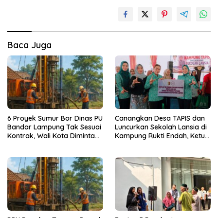
Baca Juga
6 Proyek Sumur Bor Dinas PU
Canangkan Desa TAPIS dan
Bandar Lampung Tak Sesuai
Luncurkan Sekolah Lansia di
Kontrak, Wali Kota Diminta
Kampung Rukti Endah, Ketua
Bertindak!
TP PKK Lampung Dorong
Pembangunan SDM Dimulai
dari Desa