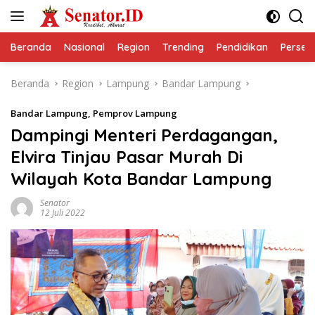
Langsung
ke
konten
Beranda
Nasional
Region
Trending
Pendidikan
Perseps
Beranda
Region
Lampung
Bandar Lampung
Bandar Lampung
,
Pemprov Lampung
Dampingi Menteri Perdagangan,
Elvira Tinjau Pasar Murah Di
Wilayah Kota Bandar Lampung
Senator
12 Juli 2022