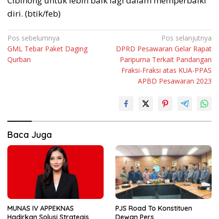
Cibinong untuk lebih baik lagi dalam memperbaiki
diri. (btik/feb)
Navigasi
Pos sebelumnya
Pos selanjutnya
GML Tebar Paket Daging
DPRD Pesawaran Gelar Rapat
pos
Qurban
Paripurna Terkait Pandangan
Fraksi-Fraksi atas KUA-PPAS
APBD Pesawaran 2023
Baca Juga
MUNAS IV APPEKNAS
PJS Road To Konstituen
Hadirkan Solusi Strategis
Dewan Pers