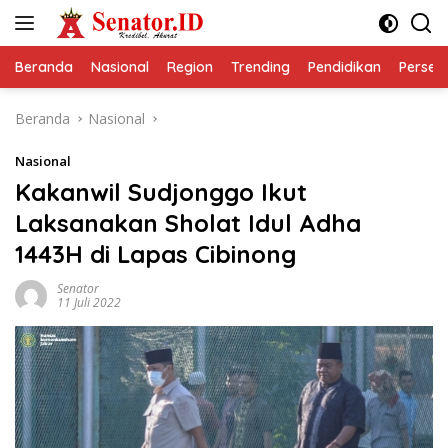
Langsung
ke
konten
Beranda
Nasional
Region
Trending
Pendidikan
Perseps
Beranda
Nasional
Nasional
Kakanwil Sudjonggo Ikut
Laksanakan Sholat Idul Adha
1443H di Lapas Cibinong
Senator
11 Juli 2022