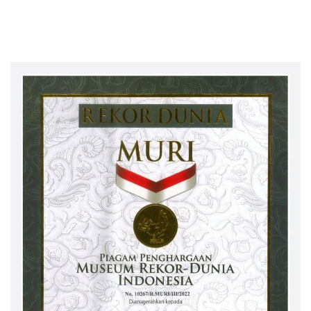
Keagamaan Bangun
ABPEDNAS dan SMSI Kerja
Ekosistem Pendidikan Hukum
Sama Dukung Program Jaga
Berintegritas
Desa