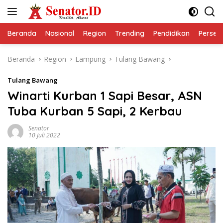
Langsung
ke
konten
Beranda
Nasional
Region
Trending
Pendidikan
Perseps
Beranda
Region
Lampung
Tulang Bawang
Tulang Bawang
Winarti Kurban 1 Sapi Besar, ASN
Tuba Kurban 5 Sapi, 2 Kerbau
Senator
10 Juli 2022