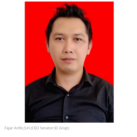
Fajar Arifin,S.H (CEO Senator.ID Grup)