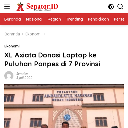
Langsung
ke
konten
Beranda
Nasional
Region
Trending
Pendidikan
Perseps
Beranda
Ekonomi
Ekonomi
XL Axiata Donasi Laptop ke
Puluhan Ponpes di 7 Provinsi
Senator
3 Juli 2022