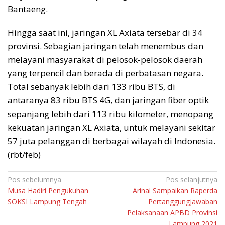
Bantaeng.
Hingga saat ini, jaringan XL Axiata tersebar di 34
provinsi. Sebagian jaringan telah menembus dan
melayani masyarakat di pelosok-pelosok daerah
yang terpencil dan berada di perbatasan negara.
Total sebanyak lebih dari 133 ribu BTS, di
antaranya 83 ribu BTS 4G, dan jaringan fiber optik
sepanjang lebih dari 113 ribu kilometer, menopang
kekuatan jaringan XL Axiata, untuk melayani sekitar
57 juta pelanggan di berbagai wilayah di Indonesia.
(rbt/feb)
Navigasi
Pos sebelumnya
Pos selanjutnya
Musa Hadiri Pengukuhan
Arinal Sampaikan Raperda
pos
SOKSI Lampung Tengah
Pertanggungjawaban
Pelaksanaan APBD Provinsi
Lampung 2021