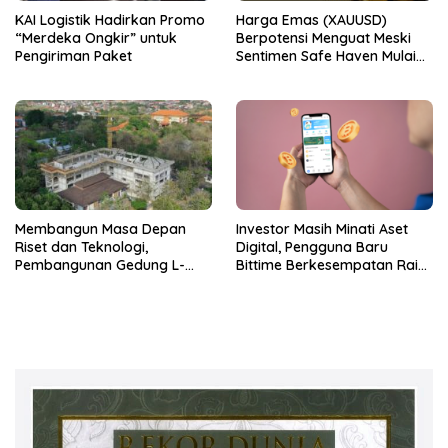
KAI Logistik Hadirkan Promo
Harga Emas (XAUUSD)
“Merdeka Ongkir” untuk
Berpotensi Menguat Meski
Pengiriman Paket
Sentimen Safe Haven Mulai
Berkurang
Membangun Masa Depan
Investor Masih Minati Aset
Riset dan Teknologi,
Digital, Pengguna Baru
Pembangunan Gedung L-
Bittime Berkesempatan Raih
SSIT Universitas Udayana
Bonus Bitcoin
Capai Progres 47,11%