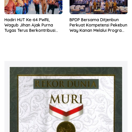
Hadiri HUT Ke-64 PWRI,
BPDP Bersama Ditjenbun
Wagub Jihan Ajak Purna
Perkuat Kompetensi Pekebun
Tugas Terus Berkontribusi
Way Kanan Melalui Program
untuk Lampung
SDM Perkebunan 2026
Bersama PT Titian Karsa
Mandiri