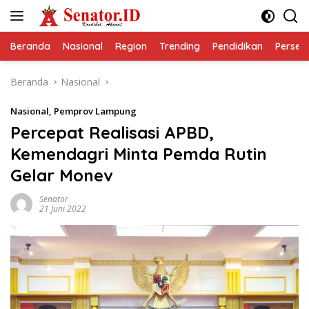
Langsung
ke
konten
Beranda
Nasional
Region
Trending
Pendidikan
Perseps
Beranda
Nasional
Nasional
,
Pemprov Lampung
Percepat Realisasi APBD,
Kemendagri Minta Pemda Rutin
Gelar Monev
Senator
21 Juni 2022