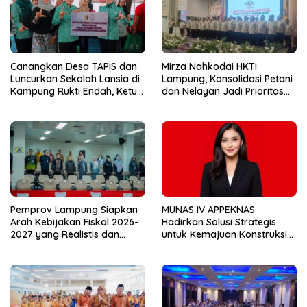
Canangkan Desa TAPIS dan
Mirza Nahkodai HKTI
Luncurkan Sekolah Lansia di
Lampung, Konsolidasi Petani
Kampung Rukti Endah, Ketua
dan Nelayan Jadi Prioritas
TP PKK Lampung Dorong
Hadapi Musim Kemarau
Pembangunan SDM Dimulai
dari Desa
Pemprov Lampung Siapkan
MUNAS IV APPEKNAS
Arah Kebijakan Fiskal 2026-
Hadirkan Solusi Strategis
2027 yang Realistis dan
untuk Kemajuan Konstruksi
Berkelanjutan
Nasional