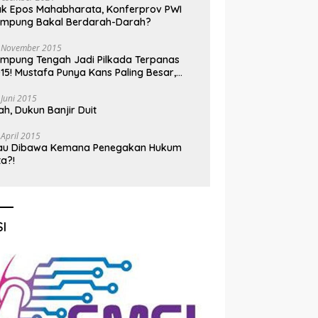
k Epos Mahabharata, Konferprov PWI
ampung Bakal Berdarah-Darah?
 November 2015
mpung Tengah Jadi Pilkada Terpanas
15! Mustafa Punya Kans Paling Besar,
nadi Jadi Kuda Hitam
 Juni 2015
h, Dukun Banjir Duit
 April 2015
au Dibawa Kemana Penegakan Hukum
ta?!
I