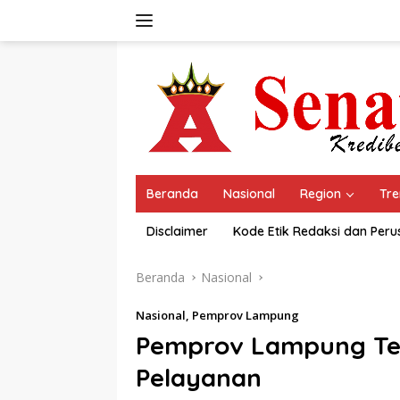
Langsung
ke
konten
Beranda
Nasional
Region
Tre
Disclaimer
Kode Etik Redaksi dan Per
Beranda
Nasional
Nasional
,
Pemprov Lampung
Pemprov Lampung Te
Pelayanan