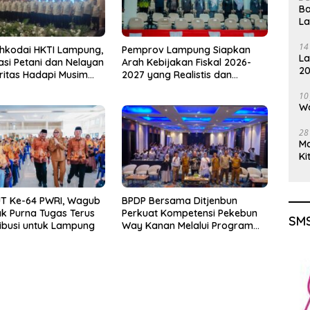
Ba
L
14
hkodai HKTI Lampung,
Pemprov Lampung Siapkan
La
asi Petani dan Nelayan
Arah Kebijakan Fiskal 2026-
20
oritas Hadapi Musim
2027 yang Realistis dan
Gu
u
Berkelanjutan
10
Wa
28
M
Ki
UT Ke-64 PWRI, Wagub
BPDP Bersama Ditjenbun
ak Purna Tugas Terus
Perkuat Kompetensi Pekebun
SMS
ibusi untuk Lampung
Way Kanan Melalui Program
SDM Perkebunan 2026
Bersama PT Titian Karsa
Mandiri