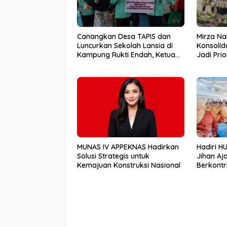
Canangkan Desa TAPIS dan
Mirza Na
Luncurkan Sekolah Lansia di
Konsolid
Kampung Rukti Endah, Ketua
Jadi Pri
TP PKK Lampung Dorong
Kemara
Pembangunan SDM Dimulai
dari Desa
MUNAS IV APPEKNAS Hadirkan
Hadiri H
Solusi Strategis untuk
Jihan Aj
Kemajuan Konstruksi Nasional
Berkontr