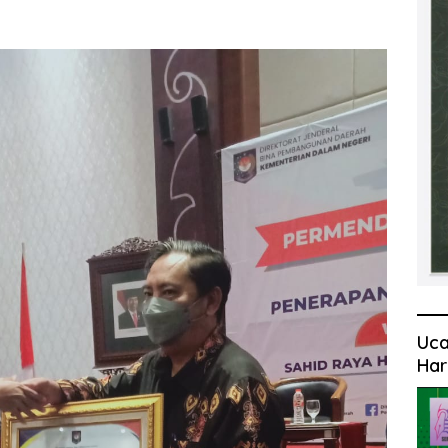
Uca
Har