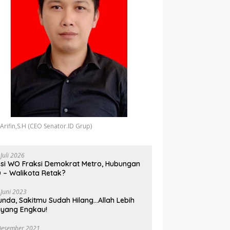
 Arifin,S.H (CEO Senator.ID Grup)
 Juli 2026
si WO Fraksi Demokrat Metro, Hubungan
 – Walikota Retak?
 Juni 2023
unda, Sakitmu Sudah Hilang…Allah Lebih
yang Engkau!
Desember 2021