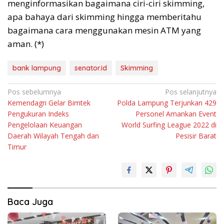
menginformasikan bagaimana ciri-ciri skimming,
apa bahaya dari skimming hingga memberitahu
bagaimana cara menggunakan mesin ATM yang
aman. (*)
bank lampung
senator.id
Skimming
Navigasi
Pos sebelumnya
Pos selanjutnya
Kemendagri Gelar Bimtek
Polda Lampung Terjunkan 429
pos
Pengukuran Indeks
Personel Amankan Event
Pengelolaan Keuangan
World Surfing League 2022 di
Daerah Wilayah Tengah dan
Pesisir Barat
Timur
Baca Juga