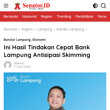
Langsung
ke
konten
Beranda
Nasional
Region
Trending
Pendidikan
Perseps
Beranda
Region
Lampung
Bandar Lampung
Bandar Lampung
,
Ekonomi
Ini Hasil Tindakan Cepat Bank
Lampung Antisipasi Skimming
Senator
11 Juni 2022