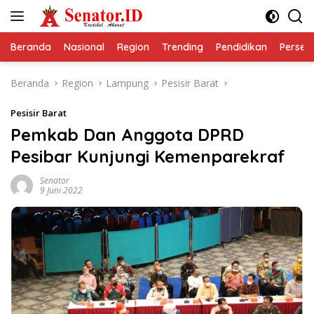
Langsung
ke
konten
Beranda
Nasional
Region
Trending
Pendidikan
Perseps
Beranda
Region
Lampung
Pesisir Barat
Pesisir Barat
Pemkab Dan Anggota DPRD
Pesibar Kunjungi Kemenparekraf
Senator
9 Juni 2022