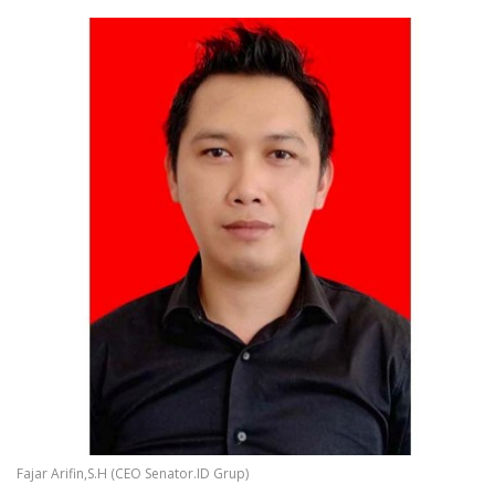
Fajar Arifin,S.H (CEO Senator.ID Grup)