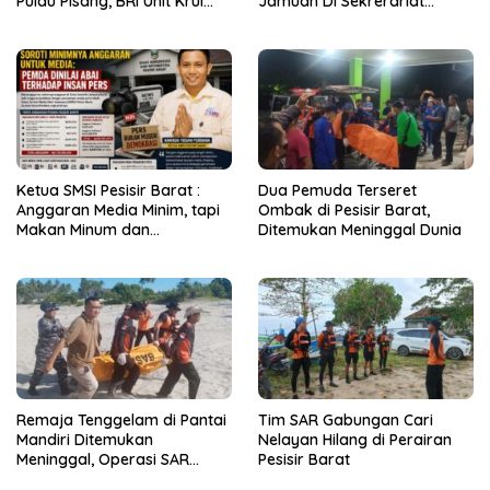
Pulau Pisang, BRI Unit Krui
Jamuan Di Sekrerariat
Kanca Liwa Hadir Layani
Daerah Pesisir Barat Capai
Masyaraka
Rp2 Miliar
Ketua SMSI Pesisir Barat :
Dua Pemuda Terseret
Anggaran Media Minim, tapi
Ombak di Pesisir Barat,
Makan Minum dan
Ditemukan Meninggal Dunia
Perjalanan Dinas Bengkak!
Remaja Tenggelam di Pantai
Tim SAR Gabungan Cari
Mandiri Ditemukan
Nelayan Hilang di Perairan
Meninggal, Operasi SAR
Pesisir Barat
Dihentikan dan dinyatakan