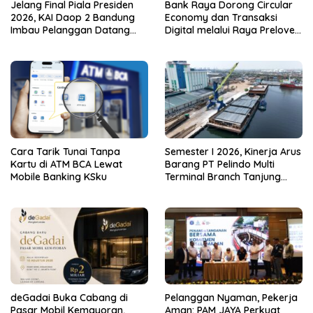
Jelang Final Piala Presiden
Bank Raya Dorong Circular
2026, KAI Daop 2 Bandung
Economy dan Transaksi
Imbau Pelanggan Datang
Digital melalui Raya Preloved
Lebih Awal ke Stasiun
Bazaar Vol.2
Cara Tarik Tunai Tanpa
Semester I 2026, Kinerja Arus
Kartu di ATM BCA Lewat
Barang PT Pelindo Multi
Mobile Banking KSku
Terminal Branch Tanjung
Emas Meningkat 13%
deGadai Buka Cabang di
Pelanggan Nyaman, Pekerja
Pasar Mobil Kemayoran,
Aman: PAM JAYA Perkuat