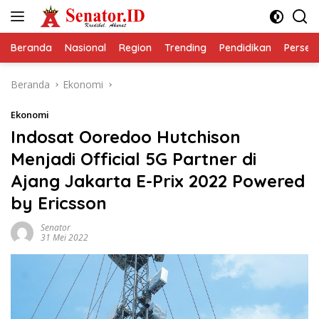
Langsung
ke
konten
Beranda
Nasional
Region
Trending
Pendidikan
Perseps
Beranda
Ekonomi
Ekonomi
Indosat Ooredoo Hutchison
Menjadi Official 5G Partner di
Ajang Jakarta E-Prix 2022 Powered
by Ericsson
Senator
31 Mei 2022