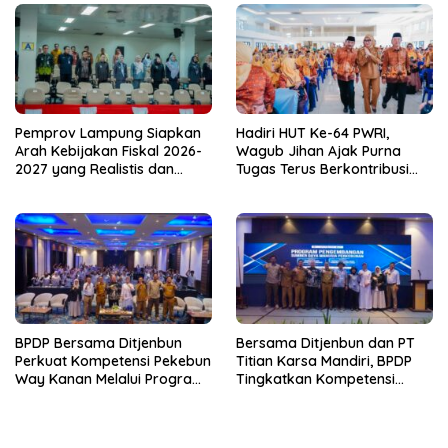
dari Desa
Pemprov Lampung Siapkan
Hadiri HUT Ke-64 PWRI,
Arah Kebijakan Fiskal 2026-
Wagub Jihan Ajak Purna
2027 yang Realistis dan
Tugas Terus Berkontribusi
Berkelanjutan
untuk Lampung
BPDP Bersama Ditjenbun
Bersama Ditjenbun dan PT
Perkuat Kompetensi Pekebun
Titian Karsa Mandiri, BPDP
Way Kanan Melalui Program
Tingkatkan Kompetensi
SDM Perkebunan 2026
Pekebun Way Kanan Lewat
Bersama PT Titian Karsa
Program SDM Perkebunan
Mandiri
2026