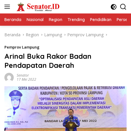
Langsung
ke
konten
Beranda
Nasional
Region
Trending
Pendidikan
Perseps
Beranda
Region
Lampung
Pemprov Lampung
Pemprov Lampung
Arinal Buka Rakor Badan
Pendapatan Daerah
Senator
17 Mei 2022