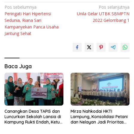
Navigasi
Pos sebelumnya
Pos selanjutnya
Peringati Hari Hipertensi
Unila Gelar UTBK SBMPTN
pos
Sedunia, Riana Sari
2022 Gelombang 1
Kampanyekan Panca Usaha
Jantung Sehat
Baca Juga
Canangkan Desa TAPIS dan
Mirza Nahkodai HKTI
Luncurkan Sekolah Lansia di
Lampung, Konsolidasi Petani
Kampung Rukti Endah, Ketua
dan Nelayan Jadi Prioritas
TP PKK Lampung Dorong
Hadapi Musim Kemarau
Pembangunan SDM Dimulai