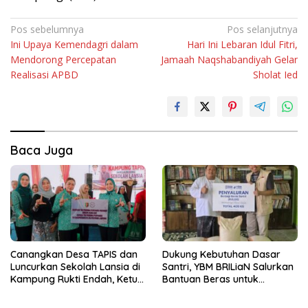
Navigasi
Pos sebelumnya
Pos selanjutnya
Ini Upaya Kemendagri dalam
Hari Ini Lebaran Idul Fitri,
pos
Mendorong Percepatan
Jamaah Naqshabandiyah Gelar
Realisasi APBD
Sholat Ied
Baca Juga
Canangkan Desa TAPIS dan
Dukung Kebutuhan Dasar
Luncurkan Sekolah Lansia di
Santri, YBM BRILiaN Salurkan
Kampung Rukti Endah, Ketua
Bantuan Beras untuk
TP PKK Lampung Dorong
Pesantren di Lampung
Pembangunan SDM Dimulai
Tengah