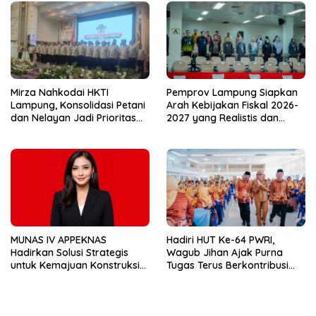
dari Desa
Mirza Nahkodai HKTI
Pemprov Lampung Siapkan
Lampung, Konsolidasi Petani
Arah Kebijakan Fiskal 2026-
dan Nelayan Jadi Prioritas
2027 yang Realistis dan
Hadapi Musim Kemarau
Berkelanjutan
MUNAS IV APPEKNAS
Hadiri HUT Ke-64 PWRI,
Hadirkan Solusi Strategis
Wagub Jihan Ajak Purna
untuk Kemajuan Konstruksi
Tugas Terus Berkontribusi
Nasional
untuk Lampung