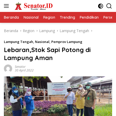
Langsung
ke
konten
Beranda
Nasional
Region
Trending
Pendidikan
Perseps
Beranda
Region
Lampung
Lampung Tengah
Lampung Tengah
,
Nasional
,
Pemprov Lampung
Lebaran,Stok Sapi Potong di
Lampung Aman
Senator
30 April 2022