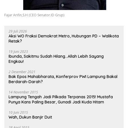
Fajar Arifin,S.H (CEO Senator.ID Grup)
29 Juli 2026
Aksi WO Fraksi Demokrat Metro, Hubungan PD – Walikota
Retak?
19 Juni 2023
Ibunda, Sakitmu Sudah Hilang…Allah Lebih Sayang
Engkau!
2 Desember 2021
Bak Epos Mahabharata, Konferprov PWI Lampung Bakal
Berdarah-Darah?
14 November 2015
Lampung Tengah Jadi Pilkada Terpanas 2015! Mustafa
Punya Kans Paling Besar, Gunadi Jadi Kuda Hitam
10 Juni 2015
Wah, Dukun Banjir Duit
28 April 2015