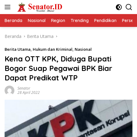
Langsung
ke
konten
Beranda
Nasional
Region
Trending
Pendidikan
Perseps
Beranda
Berita Utama
Berita Utama
,
Hukum dan Kriminal
,
Nasional
Kena OTT KPK, Diduga Bupati
Bogor Suap Pegawai BPK Biar
Dapat Predikat WTP
Senator
28 April 2022