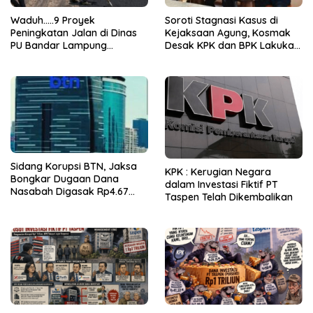
Waduh…..9 Proyek
Soroti Stagnasi Kasus di
Peningkatan Jalan di Dinas
Kejaksaan Agung, Kosmak
PU Bandar Lampung
Desak KPK dan BPK Lakukan
Bermasalah!
Audit
Sidang Korupsi BTN, Jaksa
KPK : Kerugian Negara
Bongkar Dugaan Dana
dalam Investasi Fiktif PT
Nasabah Digasak Rp4.67
Taspen Telah Dikembalikan
Miliar