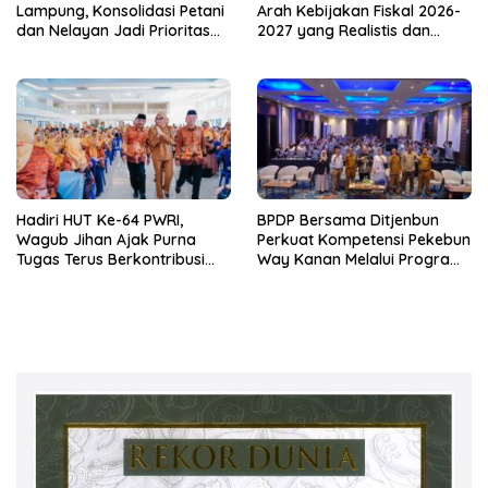
Lampung, Konsolidasi Petani
Arah Kebijakan Fiskal 2026-
dan Nelayan Jadi Prioritas
2027 yang Realistis dan
Hadapi Musim Kemarau
Berkelanjutan
Hadiri HUT Ke-64 PWRI,
BPDP Bersama Ditjenbun
Wagub Jihan Ajak Purna
Perkuat Kompetensi Pekebun
Tugas Terus Berkontribusi
Way Kanan Melalui Program
untuk Lampung
SDM Perkebunan 2026
Bersama PT Titian Karsa
Mandiri