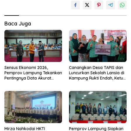
Baca Juga
Sensus Ekonomi 2026,
Canangkan Desa TAPIS dan
Pemprov Lampung Tekankan
Luncurkan Sekolah Lansia di
Pentingnya Data Akurat
Kampung Rukti Endah, Ketua
untuk Kebijakan Tepat
TP PKK Lampung Dorong
Sasaran
Pembangunan SDM Dimulai
dari Desa
Mirza Nahkodai HKTI
Pemprov Lampung Siapkan