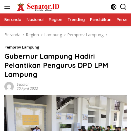
Langsung
ke
konten
Beranda
Nasional
Region
Trending
Pendidikan
Perseps
Beranda
Region
Lampung
Pemprov Lampung
Pemprov Lampung
Gubernur Lampung Hadiri
Pelantikan Pengurus DPD LPM
Lampung
Senator
20 April 2022