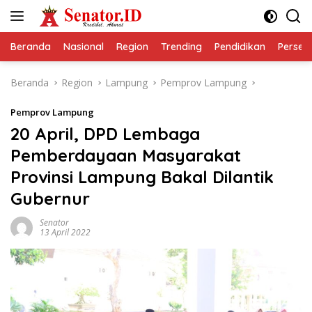
Langsung
ke
konten
Beranda
Nasional
Region
Trending
Pendidikan
Perseps
Beranda
Region
Lampung
Pemprov Lampung
Pemprov Lampung
20 April, DPD Lembaga
Pemberdayaan Masyarakat
Provinsi Lampung Bakal Dilantik
Gubernur
Senator
13 April 2022