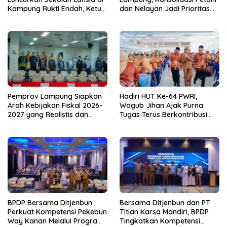
Kampung Rukti Endah, Ketua
dan Nelayan Jadi Prioritas
TP PKK Lampung Dorong
Hadapi Musim Kemarau
Pembangunan SDM Dimulai
dari Desa
Pemprov Lampung Siapkan
Hadiri HUT Ke-64 PWRI,
Arah Kebijakan Fiskal 2026-
Wagub Jihan Ajak Purna
2027 yang Realistis dan
Tugas Terus Berkontribusi
Berkelanjutan
untuk Lampung
BPDP Bersama Ditjenbun
Bersama Ditjenbun dan PT
Perkuat Kompetensi Pekebun
Titian Karsa Mandiri, BPDP
Way Kanan Melalui Program
Tingkatkan Kompetensi