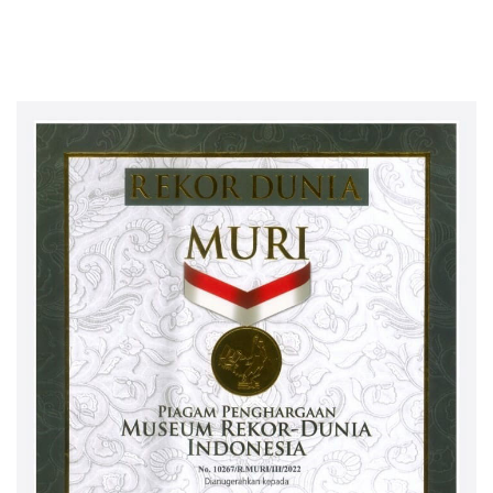
SDM Perkebunan 2026
Pekebun Way Kanan Lewat
Bersama PT Titian Karsa
Program SDM Perkebunan
Mandiri
2026