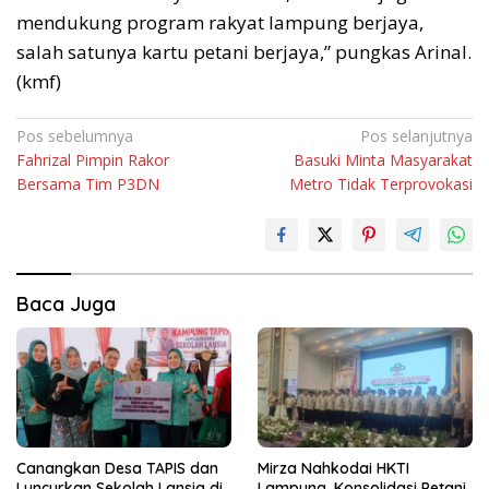
mendukung program rakyat lampung berjaya,
salah satunya kartu petani berjaya,” pungkas Arinal.
(kmf)
Navigasi
Pos sebelumnya
Pos selanjutnya
Fahrizal Pimpin Rakor
Basuki Minta Masyarakat
pos
Bersama Tim P3DN
Metro Tidak Terprovokasi
Baca Juga
Canangkan Desa TAPIS dan
Mirza Nahkodai HKTI
Luncurkan Sekolah Lansia di
Lampung, Konsolidasi Petani